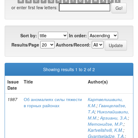
M
N
O
P
Q
R
S
T
U
V
W
X
Y
Z
or enter first few letters:
Sort by:
In order:
Results/Page
Authors/Record:
Showing results 1 to 2 of 2
Issue
Title
Author(s)
Date
1987
Об аномалиях силы тяжести
Картвелишвили,
в горных районах
К.М.
;
Гванцеладзе,
Т.А
;
Николайшвили,
М.М.
;
Арзиани, З.А.
;
Метонидзе, М.Р.
;
Kartvelishvili, K.M.
;
Gvantseladze, T.A.
;