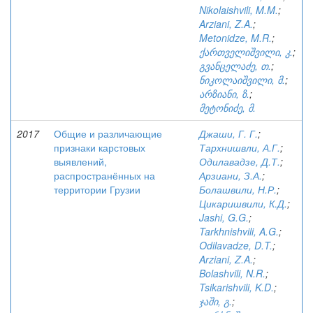
Nikolaishvili, M.M.
;
Arziani, Z.A.
;
Metonidze, M.R.
;
ქართველიშვილი, კ.
;
გვანცელაძე, თ.
;
ნიკოლაიშვილი, მ.
;
არზიანი, ზ.
;
მეტონიძე, მ.
2017
Общие и различающие
Джаши, Г. Г.
;
признаки карстовых
Тархнишвли, А.Г.
;
выявлений,
Одилавадзе, Д.Т.
;
распространённых на
Арзиани, З.А.
;
территории Грузии
Болашвили, Н.Р.
;
Цикаришвили, К.Д.
;
Jashi, G.G.
;
Tarkhnishvili, A.G.
;
Odilavadze, D.T.
;
Arziani, Z.A.
;
Bolashvili, N.R.
;
Tsikarishvili, K.D.
;
ჯაში, გ.
;