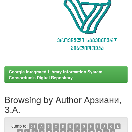
Georgia Integrated Library Information System
Consortium's Digital Repositary
Browsing by Author Арзиани,
З.А.
Jump to:
0-9
A
B
C
D
E
F
G
H
I
J
K
L