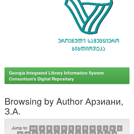
Georgia Integrated Library Information System
Consortium's Digital Repositary
Browsing by Author Арзиани,
З.А.
Jump to:
0-9
A
B
C
D
E
F
G
H
I
J
K
L