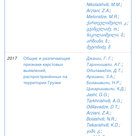
Nikolaishvili, M.M.
;
Arziani, Z.A.
;
Metonidze, M.R.
;
ქართველიშვილი, კ.
;
გვანცელაძე, თ.
;
ნიკოლაიშვილი, მ.
;
არზიანი, ზ.
;
მეტონიძე, მ.
2017
Общие и различающие
Джаши, Г. Г.
;
признаки карстовых
Тархнишвли, А.Г.
;
выявлений,
Одилавадзе, Д.Т.
;
распространённых на
Арзиани, З.А.
;
территории Грузии
Болашвили, Н.Р.
;
Цикаришвили, К.Д.
;
Jashi, G.G.
;
Tarkhnishvili, A.G.
;
Odilavadze, D.T.
;
Arziani, Z.A.
;
Bolashvili, N.R.
;
Tsikarishvili, K.D.
;
ჯაში, გ.
;