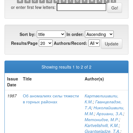
M
N
O
P
Q
R
S
T
U
V
W
X
Y
Z
or enter first few letters:
Sort by:
In order:
Results/Page
Authors/Record:
Showing results 1 to 2 of 2
Issue
Title
Author(s)
Date
1987
Об аномалиях силы тяжести
Картвелишвили,
в горных районах
К.М.
;
Гванцеладзе,
Т.А
;
Николайшвили,
М.М.
;
Арзиани, З.А.
;
Метонидзе, М.Р.
;
Kartvelishvili, K.M.
;
Gvantseladze, T.A.
;