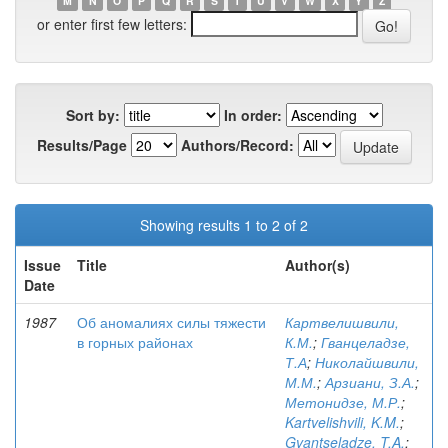
M
N
O
P
Q
R
S
T
U
V
W
X
Y
Z
or enter first few letters:
Sort by:
In order:
Results/Page
Authors/Record:
Showing results 1 to 2 of 2
Issue
Title
Author(s)
Date
1987
Об аномалиях силы тяжести
Картвелишвили,
в горных районах
К.М.
;
Гванцеладзе,
Т.А
;
Николайшвили,
М.М.
;
Арзиани, З.А.
;
Метонидзе, М.Р.
;
Kartvelishvili, K.M.
;
Gvantseladze, T.A.
;