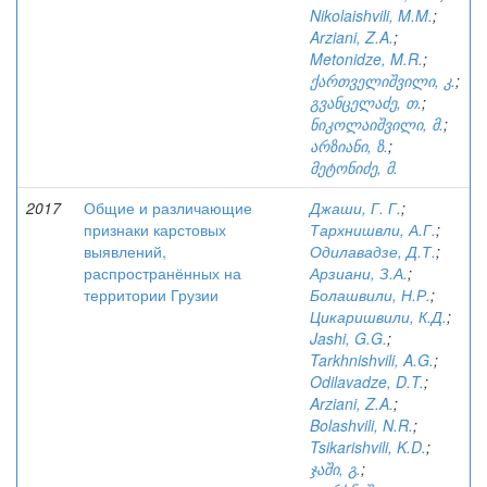
Nikolaishvili, M.M.
;
Arziani, Z.A.
;
Metonidze, M.R.
;
ქართველიშვილი, კ.
;
გვანცელაძე, თ.
;
ნიკოლაიშვილი, მ.
;
არზიანი, ზ.
;
მეტონიძე, მ.
2017
Общие и различающие
Джаши, Г. Г.
;
признаки карстовых
Тархнишвли, А.Г.
;
выявлений,
Одилавадзе, Д.Т.
;
распространённых на
Арзиани, З.А.
;
территории Грузии
Болашвили, Н.Р.
;
Цикаришвили, К.Д.
;
Jashi, G.G.
;
Tarkhnishvili, A.G.
;
Odilavadze, D.T.
;
Arziani, Z.A.
;
Bolashvili, N.R.
;
Tsikarishvili, K.D.
;
ჯაში, გ.
;