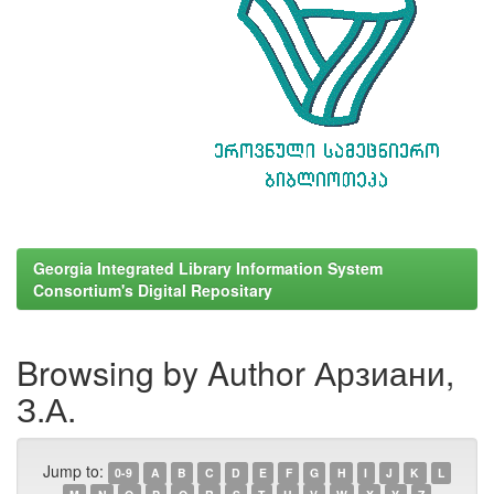
Georgia Integrated Library Information System
Consortium's Digital Repositary
Browsing by Author Арзиани,
З.А.
Jump to:
0-9
A
B
C
D
E
F
G
H
I
J
K
L