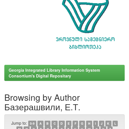
Georgia Integrated Library Information System
Consortium's Digital Repositary
Browsing by Author
Базерашвили, Е.Т.
Jump to:
0-9
A
B
C
D
E
F
G
H
I
J
K
L