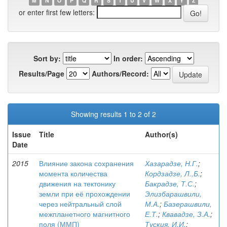
M
N
O
P
Q
R
S
T
U
V
W
X
Y
Z
or enter first few letters:
Sort by:
In order:
Results/Page
Authors/Record:
Showing results 1 to 2 of 2
Issue
Title
Author(s)
Date
2015
Влияние закона сохранения
Хазарадзе, Н.Г.
;
момента количества
Кордзадзе, Л.,Б.
;
движения на тектонику
Бакрадзе, Т.С.
;
земли при её прохождении
Элизбарашвили,
через нейтральный слой
М.А.
;
Базерашвили,
межпланетного магнитного
Е.Т.
;
Квавадзе, З.А.
;
поля (ММП)
Туския, И.И.
;