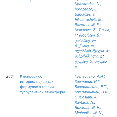
Khazaradze, N.
;
Kordzadze, L.
;
Bakradze, T.
;
Elizbarashvili, M.
;
Bazerashvili, E.
;
Kvavadze, Z.
;
Tuskia,
I.
;
ხაზარაძე, ნ.
;
კორძაძე, ლ.
;
ბაქრაძე, თ.
;
ელიზბარაშვილი, მ.
;
ბაზერაშვილი, ე.
;
ყვავაძე, ზ.
;
თუსკია,
ი.
2004
К вопросу об
Гвелесиани, А.И.
;
интерполяционных
Кавтария, Н.Г.
;
формулах в теории
Базерашвили, Е.Т.
;
турбулентной атмосферы
Мчедлишвили, Н.Ш.
;
Gvelesiani, A.
;
Kavtaria, N.
;
Bezarashvili, E.
;
Mtchedlishvili, N.
;