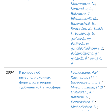
Khazaradze, N.
;
Kordzadze, L.
;
Bakradze, T.
;
Elizbarashvili, M.
;
Bazerashvili, E.
;
Kvavadze, Z.
;
Tuskia,
I.
;
ხაზარაძე, ნ.
;
კორძაძე, ლ.
;
ბაქრაძე, თ.
;
ელიზბარაშვილი, მ.
;
ბაზერაშვილი, ე.
;
ყვავაძე, ზ.
;
თუსკია,
ი.
2004
К вопросу об
Гвелесиани, А.И.
;
интерполяционных
Кавтария, Н.Г.
;
формулах в теории
Базерашвили, Е.Т.
;
турбулентной атмосферы
Мчедлишвили, Н.Ш.
;
Gvelesiani, A.
;
Kavtaria, N.
;
Bezarashvili, E.
;
Mtchedlishvili, N.
;