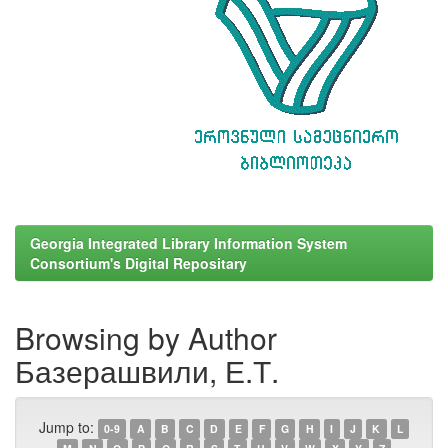
Georgia Integrated Library Information System
Consortium's Digital Repositary
Browsing by Author
Базерашвили, Е.Т.
Jump to:
0-9
A
B
C
D
E
F
G
H
I
J
K
L