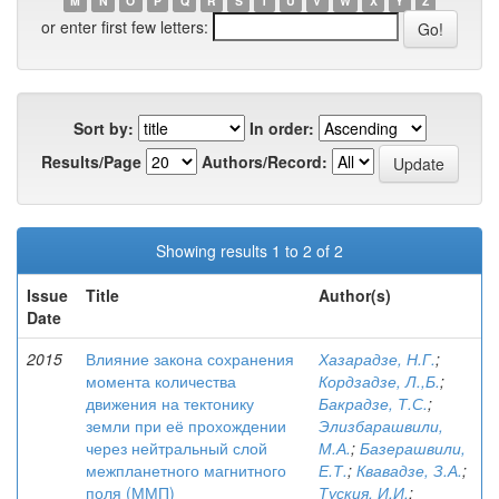
M
N
O
P
Q
R
S
T
U
V
W
X
Y
Z
or enter first few letters:
Sort by:
In order:
Results/Page
Authors/Record:
Showing results 1 to 2 of 2
Issue
Title
Author(s)
Date
2015
Влияние закона сохранения
Хазарадзе, Н.Г.
;
момента количества
Кордзадзе, Л.,Б.
;
движения на тектонику
Бакрадзе, Т.С.
;
земли при её прохождении
Элизбарашвили,
через нейтральный слой
М.А.
;
Базерашвили,
межпланетного магнитного
Е.Т.
;
Квавадзе, З.А.
;
поля (ММП)
Туския, И.И.
;