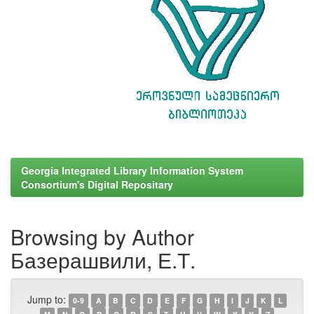
Georgia Integrated Library Information System
Consortium's Digital Repositary
Browsing by Author
Базерашвили, Е.Т.
Jump to:
0-9
A
B
C
D
E
F
G
H
I
J
K
L