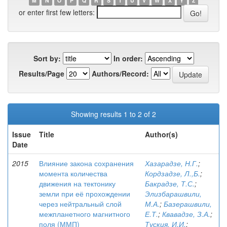
M
N
O
P
Q
R
S
T
U
V
W
X
Y
Z
or enter first few letters:
Sort by:
In order:
Results/Page
Authors/Record:
Showing results 1 to 2 of 2
Issue
Title
Author(s)
Date
2015
Влияние закона сохранения
Хазарадзе, Н.Г.
;
момента количества
Кордзадзе, Л.,Б.
;
движения на тектонику
Бакрадзе, Т.С.
;
земли при её прохождении
Элизбарашвили,
через нейтральный слой
М.А.
;
Базерашвили,
межпланетного магнитного
Е.Т.
;
Квавадзе, З.А.
;
поля (ММП)
Туския, И.И.
;