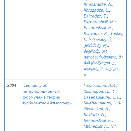
Khazaradze, N.
;
Kordzadze, L.
;
Bakradze, T.
;
Elizbarashvili, M.
;
Bazerashvili, E.
;
Kvavadze, Z.
;
Tuskia,
I.
;
ხაზარაძე, ნ.
;
კორძაძე, ლ.
;
ბაქრაძე, თ.
;
ელიზბარაშვილი, მ.
;
ბაზერაშვილი, ე.
;
ყვავაძე, ზ.
;
თუსკია,
ი.
2004
К вопросу об
Гвелесиани, А.И.
;
интерполяционных
Кавтария, Н.Г.
;
формулах в теории
Базерашвили, Е.Т.
;
турбулентной атмосферы
Мчедлишвили, Н.Ш.
;
Gvelesiani, A.
;
Kavtaria, N.
;
Bezarashvili, E.
;
Mtchedlishvili, N.
;