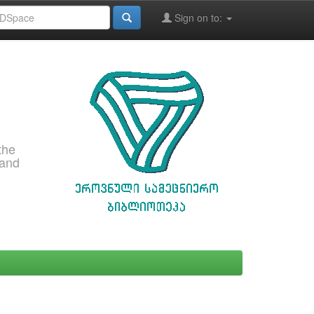
Sign on to:
the
 and