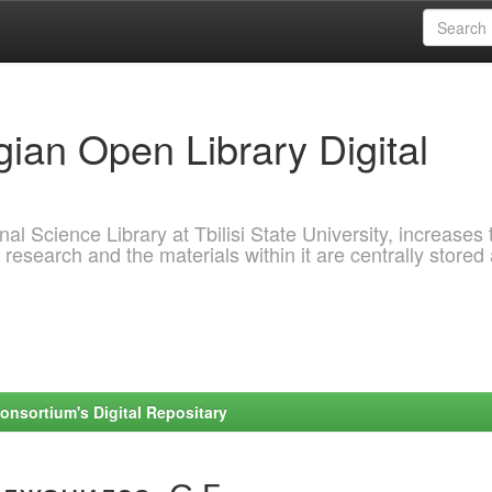
ian Open Library Digital
al Science Library at Tbilisi State University, increases 
 research and the materials within it are centrally stored
onsortium's Digital Repositary