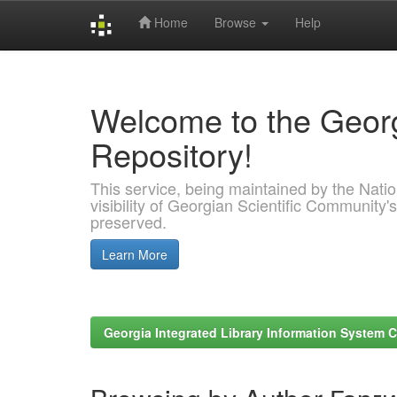
Home
Browse
Help
Skip
navigation
Welcome to the Georg
Repository!
This service, being maintained by the Nation
visibility of Georgian Scientific Community's
preserved.
Learn More
Georgia Integrated Library Information System C