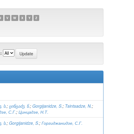
U
V
W
X
Y
Z
:
, ს.
;
ცინცაძე, ნ.
;
Gorgijanidze, S.
;
Tsintsadze, N.
;
зе, С.Г.
;
Цинцадзе, Н.Т.
, ს.
;
Gorgijanidze, S.
;
Горгиджанидзе, С.Г.