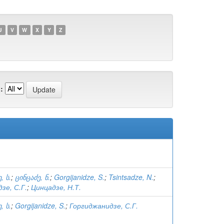
U
V
W
X
Y
Z
:
, ს.
;
ცინცაძე, ნ.
;
Gorgijanidze, S.
;
Tsintsadze, N.
;
зе, С.Г.
;
Цинцадзе, Н.Т.
, ს.
;
Gorgijanidze, S.
;
Горгиджанидзе, С.Г.