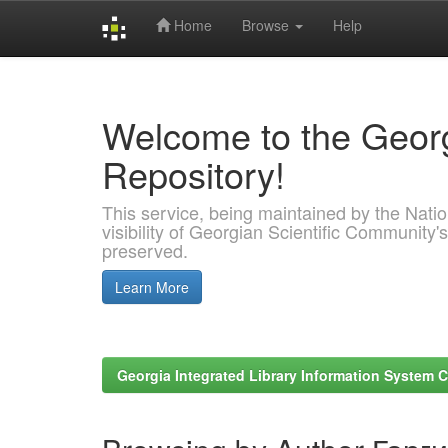
Home
Browse
Help
Skip
navigation
Welcome to the Georg
Repository!
This service, being maintained by the Nation
visibility of Georgian Scientific Community's
preserved.
Learn More
Georgia Integrated Library Information System C