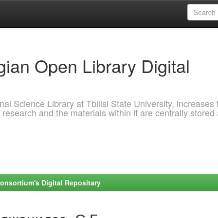
ian Open Library Digital
al Science Library at Tbilisi State University, increases 
 research and the materials within it are centrally stored
onsortium's Digital Repositary