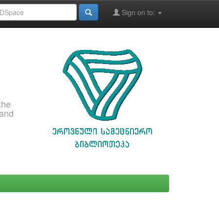
Sign on to:
the
 and