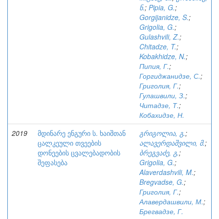
ნ.
;
Pipia, G.
;
Gorgijanidze, S.
;
Grigolia, G.
;
Gulashvili, Z.
;
Chitadze, T.
;
Kobakhidze, N.
;
Пипия, Г.
;
Горгиджанидзе, С.
;
Григолия, Г.
;
Гулашвили, З.
;
Читадзе, Т.
;
Кобахидзе, Н.
2019
მდინარე ენგური ს. ხაიშთან
გრიგოლია, გ.
;
ცალკეული თვეების
ალავერდაშვილი, მ.
;
დონეების ცვალებადობის
ბრეგვაძე, გ.
;
შეფასება
Grigolia, G.
;
Alaverdashvili, M.
;
Bregvadse, G.
;
Григолия, Г.
;
Алавердашвили, М.
;
Брегвадзе, Г.