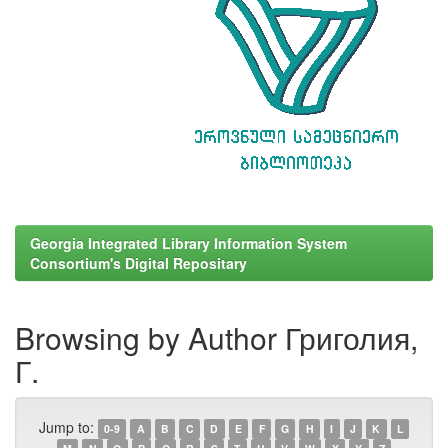
Georgia Integrated Library Information System
Consortium's Digital Repositary
Browsing by Author Григолия,
Г.
Jump to:
0-9
A
B
C
D
E
F
G
H
I
J
K
L