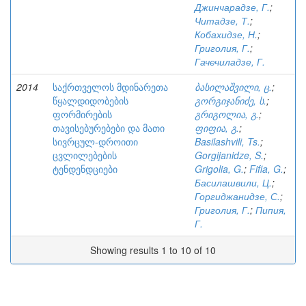
Джинчарадзе, Г.
;
Читадзе, Т.
;
Кобахидзе, Н.
;
Григолия, Г.
;
Гачечиладзе, Г.
2014
საქრთველოს მდინარეთა
ბასილაშვილი, ც.
;
წყალდიდობების
გორგიჯანიძე, ს.
;
ფორმირების
გრიგოლია, გ.
;
თავისებურებები და მათი
ფიფია, გ.
;
სივრცულ-დროითი
Basilashvili, Ts.
;
ცვლილებების
Gorgijanidze, S.
;
ტენდენდციები
Grigolia, G.
;
Fifia, G.
;
Басилашвили, Ц.
;
Горгиджанидзе, С.
;
Григолия, Г.
;
Пипия,
Г.
Showing results 1 to 10 of 10