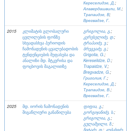
Кереселидзе, Д.
;
Алавердашвили, М.
;
Трапаидзе, В
;
Врегвадзе, Г.
2015
კლიმატის გლობალური
გრიგოლია, გ.
;
ცვლილების ფონზე
კერესელიძე, დ.
;
სხვადასხვა პერიოდის
ტრაპაიძე, ვ.
;
ჩამონადენის ცვალებადობის
ბრეგვაძე, გ.
;
ტენდენციების შეფასება და
Grigolia, G.
;
ანალიზი მდ. მტკვრისა და
Kereselidze, D.
;
ფოცხოვის მაგალითზე
Trapaidze, V.
;
Bregvadze, G.
;
Григолия, Г.
;
Кереселидзе, Д.
;
Трапаидзе, В.
;
Врегвадзе, Г.
2025
მდ. იორის ჩამონადენის
ფიფია, გ.
;
შიგაწლიური განაწილება
გორგიჯანიძე, ს.
;
გრიგოლია, გ.
;
გულაშვილი, ზ.
;
ჩიტაძე, თ.
;
კობახიძე,