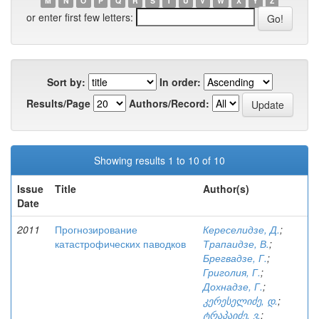
M
N
O
P
Q
R
S
T
U
V
W
X
Y
Z
or enter first few letters:
Sort by:
In order:
Results/Page
Authors/Record:
Showing results 1 to 10 of 10
Issue
Title
Author(s)
Date
2011
Прогнозирование
Кереселидзе, Д.
;
катастрофических паводков
Трапаидзе, В.
;
Брегвадзе, Г.
;
Григолия, Г.
;
Дохнадзе, Г.
;
კერესელიძე, დ.
;
ტრაპაიძე, ვ.
;