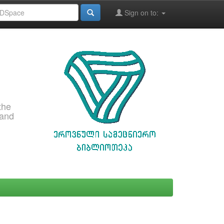
Sign on to:
the
 and