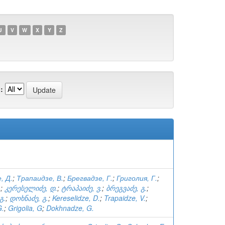
U
V
W
X
Y
Z
:
, Д.
;
Трапаидзе, В.
;
Брегвадзе, Г.
;
Григолия, Г.
;
.
;
კერესელიძე, დ.
;
ტრაპაიძე, ვ.
;
ბრეგვაძე, გ.
;
გ.
;
დოხნაძე, გ.
;
Kereselidze, D.
;
Trapaidze, V.
;
G.
;
Grigolia, G
;
Dokhnadze, G.