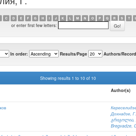
лия, Г.
C
D
E
F
G
H
I
J
K
L
M
N
O
P
Q
R
S
T
or enter first few letters:
In order:
Results/Page
Authors/Record
Showing results 1 to 10 of 10
Author(s)
ков
Кереселидзе
Дохнадзе, Г
გრიგოლია, 
Bregvadze, 