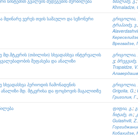
რი სისტემით გვალვის შედეგების შერბილება
ხმალაძე, გ.
Khmaladze, 
 მდინარე ვერეს თვის საშაულო და სეზონური
გრიგოლია, 
ტრაპაიძე, ვ.
Alaverdashvil
Кереселидзе
Врегвадзе, 
მდ.მტკვრის (თბილისი) სხვადასხვა ინტერვალის
გრიგოლია, 
ცვალებადობის შეფასება და ანალიზი
ვ
;
ბრეგვაძე, 
Trapaidze, V.
Алавердашв
სხვადასხვა პერიოდის ჩამონადენის
გრიგოლია, 
 ანალიზი მდ. მტკვრისა და ფოცხოვის მაგალითზე
Grigolia, G.
;
Григолия, Г.
წილება
ფიფია, გ.
;
გ
ჩიტაძე, თ.
;
კ
Gulashvili, Z.
Горгиджанид
Кобахидзе, 