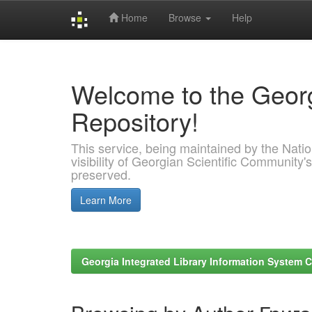
Home
Browse
Help
Skip
navigation
Welcome to the Georg
Repository!
This service, being maintained by the Nation
visibility of Georgian Scientific Community's
preserved.
Learn More
Georgia Integrated Library Information System C