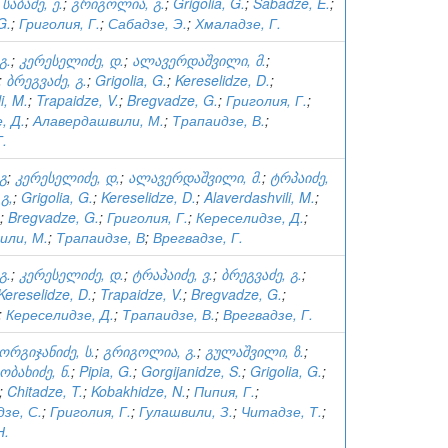
;
საბაძე, ე.
;
გრიგოლია, გ.
;
Grigolia, G.
;
Sabadze, E.
;
G.
;
Григолия, Г.
;
Сабадзе, Э.
;
Хмаладзе, Г.
გ.
;
კერესელიძე, დ.
;
ალავერდაშვილი, მ.
;
;
ბრეგვაძე, გ.
;
Grigolia, G.
;
Kereselidze, D.
;
i, M.
;
Trapaidze, V.
;
Bregvadze, G.
;
Григолия, Г.
;
, Д.
;
Алавердашвили, М.
;
Трапаидзе, В.
;
Г.
გ
;
კერესელიძე, დ,
;
ალავერდაშვილი, მ.
;
ტრპაიძე,
გ,
;
Grigolia, G.
;
Kereselidze, D.
;
Alaverdashvili, M.
;
;
Bregvadze, G.
;
Григолия, Г.
;
Кереселидзе, Д.
;
или, М.
;
Трапаидзе, В
;
Врегвадзе, Г.
გ.
;
კერესელიძე, დ.
;
ტრაპაიძე, ვ.
;
ბრეგვაძე, გ.
;
Kereselidze, D.
;
Trapaidze, V.
;
Bregvadze, G.
;
;
Кереселидзе, Д.
;
Трапаидзе, В.
;
Врегвадзе, Г.
ორგიჯანიძე, ს.
;
გრიგოლია, გ.
;
გულაშვილი, ზ.
;
ობახიძე, ნ.
;
Pipia, G.
;
Gorgijanidze, S.
;
Grigolia, G.
;
;
Chitadze, T.
;
Kobakhidze, N.
;
Пипия, Г.
;
зе, С.
;
Григолия, Г.
;
Гулашвили, З.
;
Читадзе, Т.
;
Н.