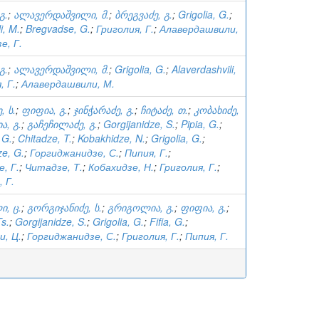
გ.
;
ალავერდაშვილი, მ.
;
ბრეგვაძე, გ.
;
Grigolia, G.
;
i, M.
;
Bregvadse, G.
;
Григолия, Г.
;
Алавердашвили,
е, Г.
გ.
;
ალავერდაშვილი, მ.
;
Grigolia, G.
;
Alaverdashvili,
, Г.
;
Алавердашвили, М.
, ს.
;
ფიფია, გ.
;
ჯინჭარაძე, გ.
;
ჩიტაძე, თ.
;
კობახიძე,
, გ.
;
გაჩეჩილაძე, გ.
;
Gorgijanidze, S.
;
Pipia, G.
;
 G.
;
Chitadze, T.
;
Kobakhidze, N.
;
Grigolia, G.
;
e, G.
;
Горгиджанидзе, С.
;
Пипия, Г.
;
, Г.
;
Читадзе, Т.
;
Кобахидзе, Н.
;
Григолия, Г.
;
 Г.
, ც.
;
გორგიჯანიძე, ს.
;
გრიგოლია, გ.
;
ფიფია, გ.
;
Ts.
;
Gorgijanidze, S.
;
Grigolia, G.
;
Fifia, G.
;
, Ц.
;
Горгиджанидзе, С.
;
Григолия, Г.
;
Пипия, Г.