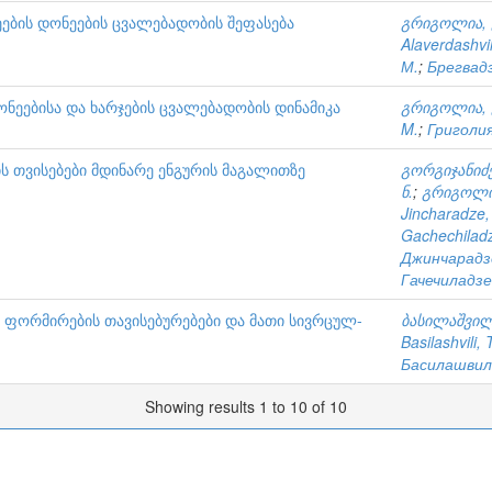
ეების დონეების ცვალებადობის შეფასება
გრიგოლია, 
Alaverdashvil
М.
;
Брегвадз
ონეებისა და ხარჯების ცვალებადობის დინამიკა
გრიგოლია, 
M.
;
Григолия
 თვისებები მდინარე ენგურის მაგალითზე
გორგიჯანიძე
ნ.
;
გრიგოლია
Jincharadze,
Gachechiladz
Джинчарадзе
Гачечиладзе,
ფორმირების თავისებურებები და მათი სივრცულ-
ბასილაშვილი
Basilashvili, 
Басилашвили
Showing results 1 to 10 of 10