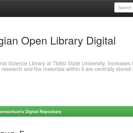
ian Open Library Digital
al Science Library at Tbilisi State University, increases 
 research and the materials within it are centrally stored
onsortium's Digital Repositary