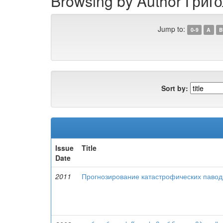
Browsing by Author Григо
Jump to:
0-9
A
B
Sort by:
Issue
Title
Date
2011
Прогнозирование катастрофических павод