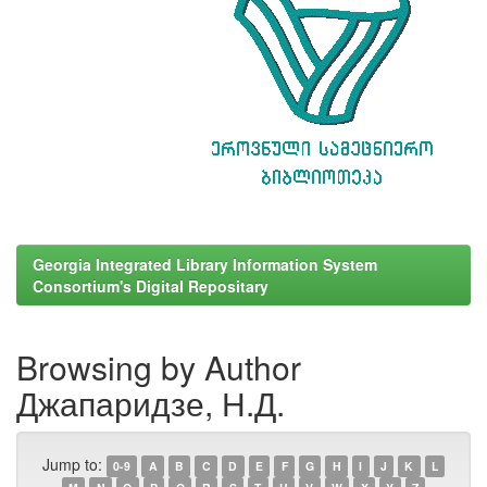
Georgia Integrated Library Information System
Consortium's Digital Repositary
Browsing by Author
Джапаридзе, Н.Д.
Jump to:
0-9
A
B
C
D
E
F
G
H
I
J
K
L