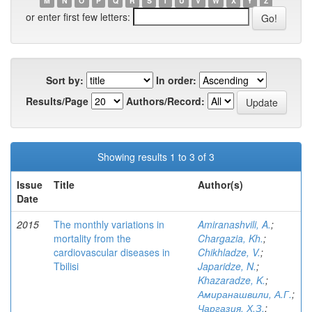
M
N
O
P
Q
R
S
T
U
V
W
X
Y
Z
or enter first few letters:
Sort by:
In order:
Results/Page
Authors/Record:
Showing results 1 to 3 of 3
Issue
Title
Author(s)
Date
2015
The monthly variations in
Amiranashvili, A.
;
mortality from the
Chargazia, Kh.
;
cardiovascular diseases in
Chikhladze, V.
;
Tbilisi
Japaridze, N.
;
Khazaradze, K.
;
Амиранашвили, А.Г.
;
Чаргазия, Х.З.
;