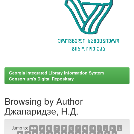
Georgia Integrated Library Information System
Consortium's Digital Repositary
Browsing by Author
Джапаридзе, Н.Д.
Jump to:
0-9
A
B
C
D
E
F
G
H
I
J
K
L