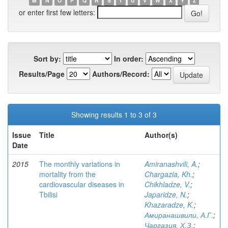
M
N
O
P
Q
R
S
T
U
V
W
X
Y
Z
or enter first few letters:
Sort by:
In order:
Results/Page
Authors/Record:
Showing results 1 to 3 of 3
Issue
Title
Author(s)
Date
2015
The monthly variations in
Amiranashvili, A.
;
mortality from the
Chargazia, Kh.
;
cardiovascular diseases in
Chikhladze, V.
;
Tbilisi
Japaridze, N.
;
Khazaradze, K.
;
Амиранашвили, А.Г.
;
Чаргазия, Х.З.
;