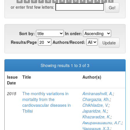
M
N
O
P
Q
R
S
T
U
V
W
X
Y
Z
or enter first few letters:
Sort by:
In order:
Results/Page
Authors/Record:
Showing results 1 to 3 of 3
Issue
Title
Author(s)
Date
2015
The monthly variations in
Amiranashvili, A.
;
mortality from the
Chargazia, Kh.
;
cardiovascular diseases in
Chikhladze, V.
;
Tbilisi
Japaridze, N.
;
Khazaradze, K.
;
Амиранашвили, А.Г.
;
Чаргазия, Х.З.
;