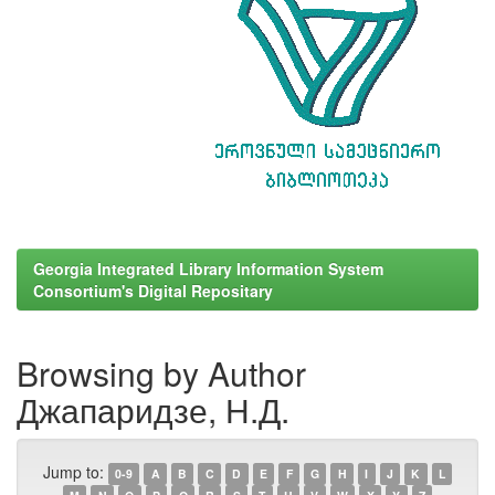
Georgia Integrated Library Information System
Consortium's Digital Repositary
Browsing by Author
Джапаридзе, Н.Д.
Jump to:
0-9
A
B
C
D
E
F
G
H
I
J
K
L