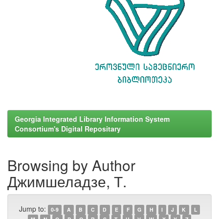
Georgia Integrated Library Information System
Consortium's Digital Repositary
Browsing by Author
Джимшеладзе, Т.
Jump to:
0-9
A
B
C
D
E
F
G
H
I
J
K
L