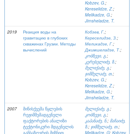
Kobzev, G.
;
Kereselidze, Z.
;
Melikadze, G.
;
Jimsheladze, T.
2019
Реакция воды на
Кобзев, Г.
;
гравитацию в глубоких
Кереселидзе, З.
;
скважинах Грузии. Методы
Меликадзе, Г.
;
вычислений
Джимшеладзе, Т.
;
კობზევი, გ.
;
კერესელიძე, ზ.
;
მელიქაძე, გ.
;
ჯიმშელაძე, თ.
;
Kobzev, G.
;
Kereselidze, Z.
;
Melikadze, G.
;
Jimsheladze, T.
2007
მიწისქვეშა წყლების
მელიქაძე, გ.
;
რეჟიმშემადგენელი
კობზევი, გ.
;
ფაქტორების ანალიზი
კაპანაძე, ნ.
;
მაჩაიძე,
ტექტონიკური მდგენელის
ზ.
;
ჯიმშელაძე, თ.
;
განსაზღვრის მიზნით
Melikadze, G
;
Kobzev,