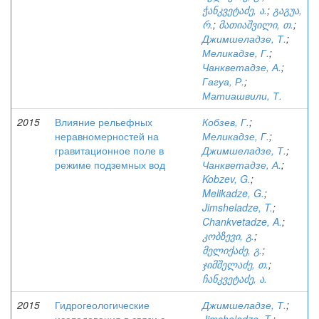
ჭანკვეტაძე, ა.
;
გაგუა,
რ.
;
მათიაშვილი, თ.
;
Джимшеладзе, Т.
;
Меликадзе, Г.
;
Чанкветадзе, А.
;
Гагуа, Р.
;
Матиашвили, Т.
2015
Влияние рельефных
Кобзев, Г.
;
неравномерностей на
Меликадзе, Г.
;
гравитационное поле в
Джимшеладзе, Т.
;
режиме подземных вод
Чанкветадзе, А.
;
Kobzev, G.
;
Melikadze, G.
;
Jimsheladze, T.
;
Chankvetadze, A.
;
კობზევი, გ.
;
მელიქაძე, გ.
;
ჯიმშელაძე, თ.
;
ჩანკვეტაძე, ა.
2015
Гидрогеологические
Джимшеладзе, Т.
;