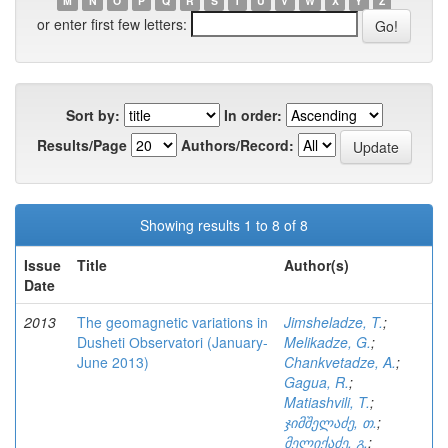
M
N
O
P
Q
R
S
T
U
V
W
X
Y
Z
or enter first few letters:
Sort by:
In order:
Results/Page
Authors/Record:
Showing results 1 to 8 of 8
Issue
Title
Author(s)
Date
2013
The geomagnetic variations in
Jimsheladze, T.
;
Dusheti Оbservatori (January-
Melikadze, G.
;
June 2013)
Chankvetadze, A.
;
Gagua, R.
;
Matiashvili, T.
;
ჯიმშელაძე, თ.
;
მელიქაძე, გ.
;