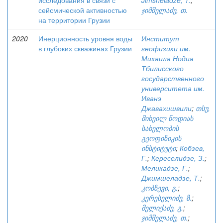
исследования в связи с
Jimsheladze, T.
;
сейсмической активностью
ჯიმშელაძე, თ.
на территории Грузии
2020
Инерционность уровня воды
Институт
в глубоких скважинах Грузии
геофизики им.
Михаила Нодиа
Тбилисского
государственного
университета им.
Иванэ
Джавахишвили
;
თსუ,
მიხეილ ნოდიას
სახელობის
გეოფიზიკის
ინსტიტუტი
;
Кобзев,
Г.
;
Кереселидзе, З.
;
Меликадзе, Г.
;
Джимшеладзе, Т.
;
კობზევი, გ.
;
კერესელიძე, ზ.
;
მელიქაძე, გ.
;
ჯიმშელაძე, თ.
;