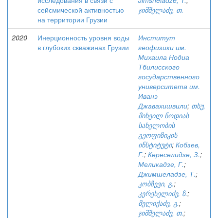
исследования в связи с
Jimsheladze, T.
;
сейсмической активностью
ჯიმშელაძე, თ.
на территории Грузии
2020
Инерционность уровня воды
Институт
в глубоких скважинах Грузии
геофизики им.
Михаила Нодиа
Тбилисского
государственного
университета им.
Иванэ
Джавахишвили
;
თსუ,
მიხეილ ნოდიას
სახელობის
გეოფიზიკის
ინსტიტუტი
;
Кобзев,
Г.
;
Кереселидзе, З.
;
Меликадзе, Г.
;
Джимшеладзе, Т.
;
კობზევი, გ.
;
კერესელიძე, ზ.
;
მელიქაძე, გ.
;
ჯიმშელაძე, თ.
;