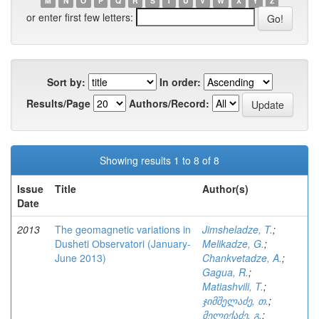
M
N
O
P
Q
R
S
T
U
V
W
X
Y
Z
or enter first few letters:
Sort by:
In order:
Results/Page
Authors/Record:
Showing results 1 to 8 of 8
Issue
Title
Author(s)
Date
2013
The geomagnetic variations in
Jimsheladze, T.
;
Dusheti Оbservatori (January-
Melikadze, G.
;
June 2013)
Chankvetadze, A.
;
Gagua, R.
;
Matiashvili, T.
;
ჯიმშელაძე, თ.
;
მელიქაძე, გ.
;