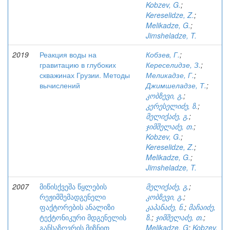
Kobzev, G.
;
Kereselidze, Z.
;
Melikadze, G.
;
Jimsheladze, T.
2019
Реакция воды на
Кобзев, Г.
;
гравитацию в глубоких
Кереселидзе, З.
;
скважинах Грузии. Методы
Меликадзе, Г.
;
вычислений
Джимшеладзе, Т.
;
კობზევი, გ.
;
კერესელიძე, ზ.
;
მელიქაძე, გ.
;
ჯიმშელაძე, თ.
;
Kobzev, G.
;
Kereselidze, Z.
;
Melikadze, G.
;
Jimsheladze, T.
2007
მიწისქვეშა წყლების
მელიქაძე, გ.
;
რეჟიმშემადგენელი
კობზევი, გ.
;
ფაქტორების ანალიზი
კაპანაძე, ნ.
;
მაჩაიძე,
ტექტონიკური მდგენელის
ზ.
;
ჯიმშელაძე, თ.
;
განსაზღვრის მიზნით
Melikadze, G
;
Kobzev,