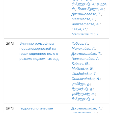
ჭანკვეტაძე, ა.
;
გაგუა,
რ.
;
მათიაშვილი, თ.
;
Джимшеладзе, Т.
;
Меликадзе, Г.
;
Чанкветадзе, А.
;
Гагуа, Р.
;
Матиашвили, Т.
2015
Влияние рельефных
Кобзев, Г.
;
неравномерностей на
Меликадзе, Г.
;
гравитационное поле в
Джимшеладзе, Т.
;
режиме подземных вод
Чанкветадзе, А.
;
Kobzev, G.
;
Melikadze, G.
;
Jimsheladze, T.
;
Chankvetadze, A.
;
კობზევი, გ.
;
მელიქაძე, გ.
;
ჯიმშელაძე, თ.
;
ჩანკვეტაძე, ა.
2015
Гидрогеологические
Джимшеладзе, Т.
;