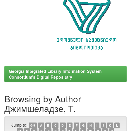
Georgia Integrated Library Information System
Consortium's Digital Repositary
Browsing by Author
Джимшеладзе, Т.
Jump to:
0-9
A
B
C
D
E
F
G
H
I
J
K
L