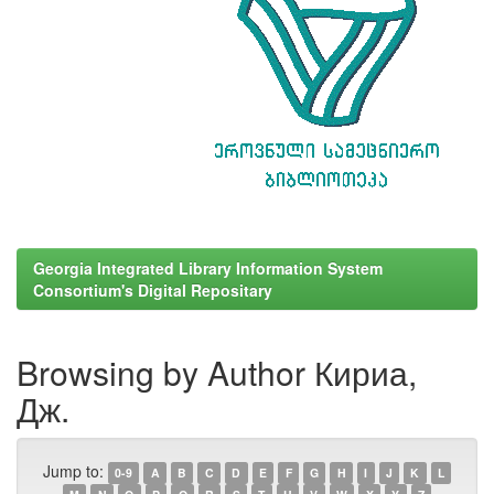
Georgia Integrated Library Information System
Consortium's Digital Repositary
Browsing by Author Кириа,
Дж.
Jump to:
0-9
A
B
C
D
E
F
G
H
I
J
K
L