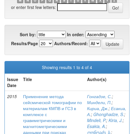
M
N
O
P
Q
R
S
T
U
V
W
X
Y
Z
or enter first few letters:
Sort by:
In order:
Results/Page
Authors/Record:
Showing results 1 to 4 of 4
Issue
Title
Author(s)
Date
2015
Применение метода
Гонгадзе, С.
;
сейсмической томографии по
Миндели, П.
;
материалам КМПВ и ГСЗ в
Кириа, Дж.
;
Есакиа,
комплексе с
А.
;
Ghonghadze, S.
;
гравиметрическими и
Mindeli, P.
;
Kiria, J.
;
магнитометрическими
Esakia, A.
;
данными при поисках
ღონღაძე, ს.
;