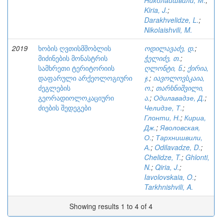
Николаишвили, М.
;
Kiria, J.
;
Darakhvelidze, L.
;
Nikolaishvili, M.
2019
ხობის ღვთისმშობლის
ოდილავაძე, დ.
;
მიძინების მონასტრის
ჭელიძე, თ.
;
სამხრეთი ტერიტორიის
ღლონტი, ნ.
;
ქირია,
დაფარული არქეოლოგიური
ჯ.
;
იავოლოვსკაია,
ძეგლების
ო.
;
თარხნიშვილი,
გეორადიოლოკაციური
ა.
;
Одилавадзе, Д.
;
ძიების შედეგები
Челидзе, Т.
;
Глонти, Н.
;
Кириа,
Дж.
;
Яволовская,
О.
;
Тархнишвили,
А.
;
Odilavadze, D.
;
Chelidze, T.
;
Ghlonti,
N.
;
Qiria, J.
;
Iavolovskaia, O.
;
Tarkhnishvili, A.
Showing results 1 to 4 of 4