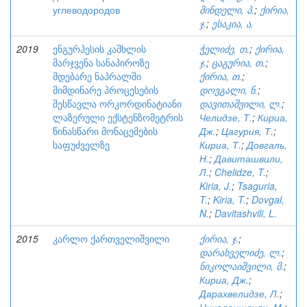
углеводородов
მინდელი, პ.
;
ქირია,
ჯ.
;
ესაკია, ა.
2019
ენგურჰესის კაშხლის
ჭელიძე, თ.
;
ქირია,
მარჯვენა სანაპიროზე
ჯ.
;
ცაგურია, თ.
;
მდებარე ნაპრალში
ქირია, თ.
;
მიმდინარე პროცესების
დოვგალი, ნ.
;
შესწავლა ორკორდინატიანი
დავითაშვილი, ლ.
;
ლაზერული ექსტენზომეტრის
Челидзе, Т.
;
Кириа,
წინასწარი მონაცემების
Дж.
;
Цагурия, Т.
;
საფუძველზე
Кириа, Т.
;
Довгаль,
Н.
;
Давиташвили,
Л.
;
Chelidze, T.
;
Kiria, J.
;
Tsaguria,
T.
;
Kiria, T.
;
Dovgal,
N.
;
Davitashvili, L.
2015
კარლო ქართველიშვილი
ქირია, ჯ.
;
დარახველიძე, ლ.
;
ნიკოლაიშვილი, მ.
;
Кириа, Дж.
;
Дарахвелидзе, Л.
;