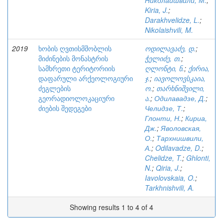
Николаишвили, М.
;
Kiria, J.
;
Darakhvelidze, L.
;
Nikolaishvili, M.
2019
ხობის ღვთისმშობლის
ოდილავაძე, დ.
;
მიძინების მონასტრის
ჭელიძე, თ.
;
სამხრეთი ტერიტორიის
ღლონტი, ნ.
;
ქირია,
დაფარული არქეოლოგიური
ჯ.
;
იავოლოვსკაია,
ძეგლების
ო.
;
თარხნიშვილი,
გეორადიოლოკაციური
ა.
;
Одилавадзе, Д.
;
ძიების შედეგები
Челидзе, Т.
;
Глонти, Н.
;
Кириа,
Дж.
;
Яволовская,
О.
;
Тархнишвили,
А.
;
Odilavadze, D.
;
Chelidze, T.
;
Ghlonti,
N.
;
Qiria, J.
;
Iavolovskaia, O.
;
Tarkhnishvili, A.
Showing results 1 to 4 of 4