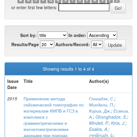
M
N
O
P
Q
R
S
T
U
V
W
X
Y
Z
or enter first few letters:
Sort by:
In order:
Results/Page
Authors/Record:
Showing results 1 to 4 of 4
Issue
Title
Author(s)
Date
2015
Применение метода
Гонгадзе, С.
;
сейсмической томографии по
Миндели, П.
;
материалам КМПВ и ГСЗ в
Кириа, Дж.
;
Есакиа,
комплексе с
А.
;
Ghonghadze, S.
;
гравиметрическими и
Mindeli, P.
;
Kiria, J.
;
магнитометрическими
Esakia, A.
;
данными при поисках
ღონღაძე, ს.
;