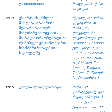
углеводородов
მინდელი, პ.
;
ქირია,
ჯ.
;
ესაკია, ა.
2019
ენგურჰესის კაშხლის
ჭელიძე, თ.
;
ქირია,
მარჯვენა სანაპიროზე
ჯ.
;
ცაგურია, თ.
;
მდებარე ნაპრალში
ქირია, თ.
;
მიმდინარე პროცესების
დოვგალი, ნ.
;
შესწავლა ორკორდინატიანი
დავითაშვილი, ლ.
;
ლაზერული ექსტენზომეტრის
Челидзе, Т.
;
Кириа,
წინასწარი მონაცემების
Дж.
;
Цагурия, Т.
;
საფუძველზე
Кириа, Т.
;
Довгаль,
Н.
;
Давиташвили,
Л.
;
Chelidze, T.
;
Kiria, J.
;
Tsaguria,
T.
;
Kiria, T.
;
Dovgal,
N.
;
Davitashvili, L.
2015
კარლო ქართველიშვილი
ქირია, ჯ.
;
დარახველიძე, ლ.
;
ნიკოლაიშვილი, მ.
;
Кириа, Дж.
;
Дарахвелидзе, Л.
;