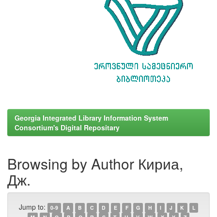
Georgia Integrated Library Information System
Consortium's Digital Repositary
Browsing by Author Кириа,
Дж.
Jump to:
0-9
A
B
C
D
E
F
G
H
I
J
K
L