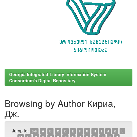
Georgia Integrated Library Information System
Consortium's Digital Repositary
Browsing by Author Кириа,
Дж.
Jump to:
0-9
A
B
C
D
E
F
G
H
I
J
K
L