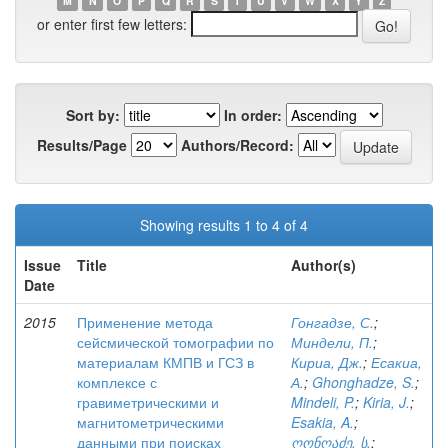
M
N
O
P
Q
R
S
T
U
V
W
X
Y
Z
or enter first few letters:
Sort by:
In order:
Results/Page
Authors/Record:
Showing results 1 to 4 of 4
Issue
Title
Author(s)
Date
2015
Применение метода
Гонгадзе, С.
;
сейсмической томографии по
Миндели, П.
;
материалам КМПВ и ГСЗ в
Кириа, Дж.
;
Есакиа,
комплексе с
А.
;
Ghonghadze, S.
;
гравиметрическими и
Mindeli, P.
;
Kiria, J.
;
магнитометрическими
Esakia, A.
;
данными при поисках
ღონღაძე, ს.
;