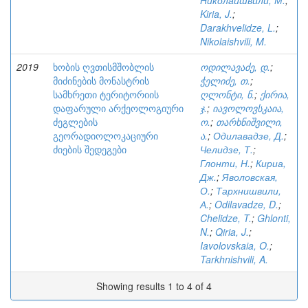
Николаишвили, М.
;
Kiria, J.
;
Darakhvelidze, L.
;
Nikolaishvili, M.
2019
ხობის ღვთისმშობლის
ოდილავაძე, დ.
;
მიძინების მონასტრის
ჭელიძე, თ.
;
სამხრეთი ტერიტორიის
ღლონტი, ნ.
;
ქირია,
დაფარული არქეოლოგიური
ჯ.
;
იავოლოვსკაია,
ძეგლების
ო.
;
თარხნიშვილი,
გეორადიოლოკაციური
ა.
;
Одилавадзе, Д.
;
ძიების შედეგები
Челидзе, Т.
;
Глонти, Н.
;
Кириа,
Дж.
;
Яволовская,
О.
;
Тархнишвили,
А.
;
Odilavadze, D.
;
Chelidze, T.
;
Ghlonti,
N.
;
Qiria, J.
;
Iavolovskaia, O.
;
Tarkhnishvili, A.
Showing results 1 to 4 of 4