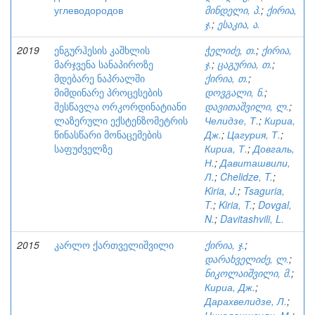
углеводородов
მინდელი, პ.
;
ქირია,
ჯ.
;
ესაკია, ა.
2019
ენგურჰესის კაშხლის
ჭელიძე, თ.
;
ქირია,
მარჯვენა სანაპიროზე
ჯ.
;
ცაგურია, თ.
;
მდებარე ნაპრალში
ქირია, თ.
;
მიმდინარე პროცესების
დოვგალი, ნ.
;
შესწავლა ორკორდინატიანი
დავითაშვილი, ლ.
;
ლაზერული ექსტენზომეტრის
Челидзе, Т.
;
Кириа,
წინასწარი მონაცემების
Дж.
;
Цагурия, Т.
;
საფუძველზე
Кириа, Т.
;
Довгаль,
Н.
;
Давиташвили,
Л.
;
Chelidze, T.
;
Kiria, J.
;
Tsaguria,
T.
;
Kiria, T.
;
Dovgal,
N.
;
Davitashvili, L.
2015
კარლო ქართველიშვილი
ქირია, ჯ.
;
დარახველიძე, ლ.
;
ნიკოლაიშვილი, მ.
;
Кириа, Дж.
;
Дарахвелидзе, Л.
;