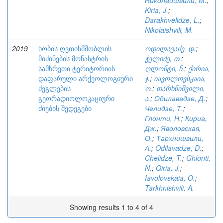
Николаишвили, М.
;
Kiria, J.
;
Darakhvelidze, L.
;
Nikolaishvili, M.
2019
ხობის ღვთისმშობლის
ოდილავაძე, დ.
;
მიძინების მონასტრის
ჭელიძე, თ.
;
სამხრეთი ტერიტორიის
ღლონტი, ნ.
;
ქირია,
დაფარული არქეოლოგიური
ჯ.
;
იავოლოვსკაია,
ძეგლების
ო.
;
თარხნიშვილი,
გეორადიოლოკაციური
ა.
;
Одилавадзе, Д.
;
ძიების შედეგები
Челидзе, Т.
;
Глонти, Н.
;
Кириа,
Дж.
;
Яволовская,
О.
;
Тархнишвили,
А.
;
Odilavadze, D.
;
Chelidze, T.
;
Ghlonti,
N.
;
Qiria, J.
;
Iavolovskaia, O.
;
Tarkhnishvili, A.
Showing results 1 to 4 of 4