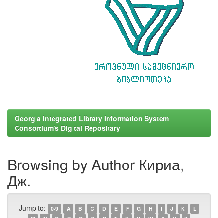
Georgia Integrated Library Information System
Consortium's Digital Repositary
Browsing by Author Кириа,
Дж.
Jump to:
0-9
A
B
C
D
E
F
G
H
I
J
K
L