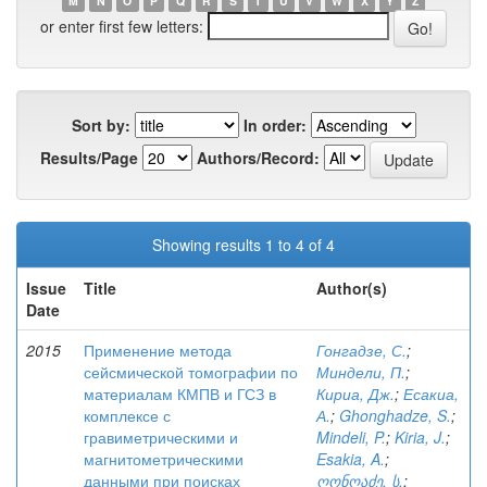
M
N
O
P
Q
R
S
T
U
V
W
X
Y
Z
or enter first few letters:
Sort by:
In order:
Results/Page
Authors/Record:
Showing results 1 to 4 of 4
Issue
Title
Author(s)
Date
2015
Применение метода
Гонгадзе, С.
;
сейсмической томографии по
Миндели, П.
;
материалам КМПВ и ГСЗ в
Кириа, Дж.
;
Есакиа,
комплексе с
А.
;
Ghonghadze, S.
;
гравиметрическими и
Mindeli, P.
;
Kiria, J.
;
магнитометрическими
Esakia, A.
;
данными при поисках
ღონღაძე, ს.
;