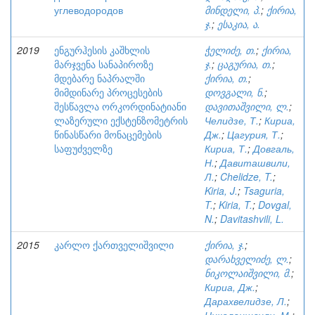
углеводородов
მინდელი, პ.
;
ქირია,
ჯ.
;
ესაკია, ა.
2019
ენგურჰესის კაშხლის
ჭელიძე, თ.
;
ქირია,
მარჯვენა სანაპიროზე
ჯ.
;
ცაგურია, თ.
;
მდებარე ნაპრალში
ქირია, თ.
;
მიმდინარე პროცესების
დოვგალი, ნ.
;
შესწავლა ორკორდინატიანი
დავითაშვილი, ლ.
;
ლაზერული ექსტენზომეტრის
Челидзе, Т.
;
Кириа,
წინასწარი მონაცემების
Дж.
;
Цагурия, Т.
;
საფუძველზე
Кириа, Т.
;
Довгаль,
Н.
;
Давиташвили,
Л.
;
Chelidze, T.
;
Kiria, J.
;
Tsaguria,
T.
;
Kiria, T.
;
Dovgal,
N.
;
Davitashvili, L.
2015
კარლო ქართველიშვილი
ქირია, ჯ.
;
დარახველიძე, ლ.
;
ნიკოლაიშვილი, მ.
;
Кириа, Дж.
;
Дарахвелидзе, Л.
;