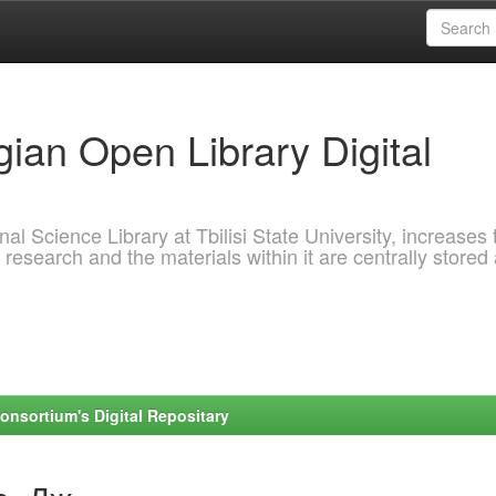
ian Open Library Digital
al Science Library at Tbilisi State University, increases 
 research and the materials within it are centrally stored
onsortium's Digital Repositary