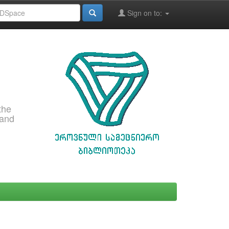
Sign on to:
the
 and