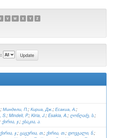
U
V
W
X
Y
Z
:
.
;
Миндели, П.
;
Кириа, Дж.
;
Есакиа, А.
;
 S.
;
Mindeli, P.
;
Kiria, J.
;
Esakia, A.
;
ღონღაძე, ს.
;
;
ქირია, ჯ.
;
ესაკია, ა.
ქირია, ჯ.
;
ცაგურია, თ.
;
ქირია, თ.
;
დოვგალი, ნ.
;