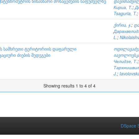
ტენზომეტრის წინასწარი მონაცემების საფუძველზე
დავითაშვილ
Кириа, Т.
;
Д
Tsaguria, T.
ქირია, ჯ.
;
და
Дарахвелидз
L.
;
Nikolaishv
რის სამხრეთი ტერიტორიის დაფარული
ოდილავაძე,
იური ძიების შედეგები
იავოლოვსკა
Челидзе, Т.
Тархнишвил
J.
;
Iavolovsk
Showing results 1 to 4 of 4
DSpace S