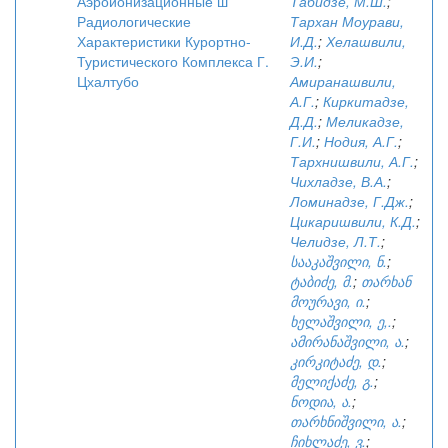
Аэроионизационные ш
Табидзе, М.Ш.
;
Радиологические
Тархан Моурави,
Характеристики Курортно-
И.Д.
;
Хелашвили,
Туристического Комплекса Г.
Э.И.
;
Цхалтубо
Амиранашвили,
А.Г.
;
Киркитадзе,
Д.Д.
;
Меликадзе,
Г.И.
;
Нодия, А.Г.
;
Тархнишвили, А.Г.
;
Чихладзе, В.А.
;
Ломинадзе, Г.Дж.
;
Цикаришвили, К.Д.
;
Челидзе, Л.Т.
;
სააკაშვილი, ნ.
;
ტაბიძე, მ.
;
თარხან
მოურავი, ი.
;
ხელაშვილი, ე,.
;
ამირანაშვილი, ა.
;
კირკიტაძე, დ.
;
მელიქაძე, გ.
;
ნოდია, ა.
;
თარხნიშვილი, ა.
;
ჩიხლაძე, ვ.
;