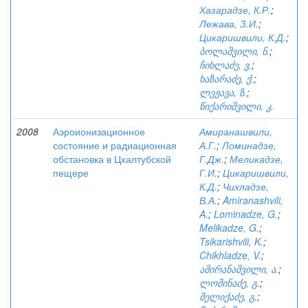
Хазарадзе, К.Р.
;
Лежава, З.И.
;
Цикаришвили, К.Д.
;
ბოლაშვილი, ნ.
;
ჩიხლაძე, ვ.
;
ხაზარაძე, ქ.
;
ლეჟავა, ზ.
;
წიქარიშვილი, კ.
2008
Аэроионизационное
Амиранашвили,
состояние и радиационная
А.Г.
;
Ломинадзе,
обстановка в Цхалтубской
Г.Дж.
;
Меликадзе,
пещере
Г.И.
;
Цикаришвили,
К.Д.
;
Чихладзе,
В.А.
;
Amiranashvili,
A.
;
Lominadze, G.
;
Melikadze, G.
;
Tsikarishvili, K.
;
Chikhladze, V.
;
ამირანაშვილი, ა.
;
ლომინაძე, გ.
;
მელიქაძე, გ.
;