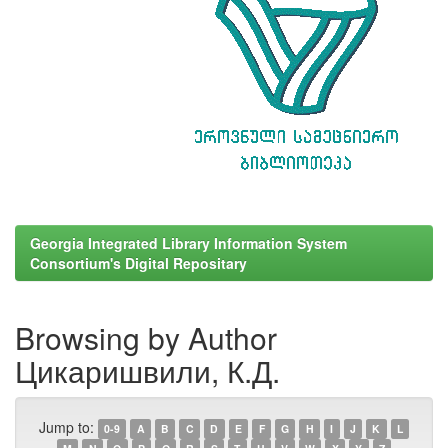
Georgia Integrated Library Information System
Consortium's Digital Repositary
Browsing by Author
Цикаришвили, К.Д.
Jump to:
0-9
A
B
C
D
E
F
G
H
I
J
K
L