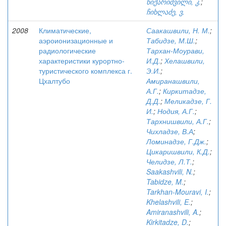
წიქარიშვილი, კ.
;
ჩიხლაძე, ვ.
2008
Климатические,
Саакашвили, Н. М.
;
аэроионизационные и
Табидзе, М.Ш.
;
радиологические
Тархан-Моурави,
характеристики курортно-
И.Д.
;
Хелашвили,
туристического комплекса г.
Э.И.
;
Цхалтубо
Амиранашвили,
А.Г.
;
Киркитадзе,
Д.Д.
;
Меликадзе, Г.
И.
;
Нодия, А.Г.
;
Тархнишвили, А.Г.
;
Чихладзе, В.А
;
Ломинадзе, Г.Дж.
;
Цикаришвили, К.Д.
;
Челидзе, Л.Т.
;
Saakashvili, N.
;
Tabidze, M.
;
Tarkhan-Mouravi, I.
;
Khelashvili, E.
;
Amiranashvili, A.
;
Kirkitadze, D.
;