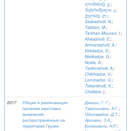
ლომინაძე, გ.
;
წიქარიშვილი, კ.
;
ჭელიძე, ლ.
;
Saakashvili, N.
;
Tabidze, M.
;
Tarkhan-Mouravi, I.
;
Khelashvili, E.
;
Amiranashvili, A.
;
Kirkitadze, D.
;
Melikadze, G.
;
Nodia, A.
;
Tarkhnishvili, A.
;
Chikhladze, V.
;
Lominadze, G.
;
Tsikarishvili, K.
;
Chelidze, L.
2017
Общие и различающие
Джаши, Г. Г.
;
признаки карстовых
Тархнишвли, А.Г.
;
выявлений,
Одилавадзе, Д.Т.
;
распространённых на
Арзиани, З.А.
;
территории Грузии
Болашвили, Н.Р.
;