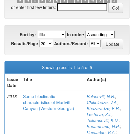
M
N
O
P
Q
R
S
T
U
V
W
X
Y
Z
or enter first few letters:
Sort by:
In order:
Results/Page
Authors/Record:
Showing results 1 to 5 of 5
Issue
Title
Author(s)
Date
2016
Some bioclimatic
Bolashvili, N.R.
;
characteristics of Martvili
Chikhladze, V.A.
;
Canyon (Western Georgia)
Khazaradze, K.R.
;
Lezhava, Z.I.
;
Tsikarishvili, K.D.
;
Болашвили, Н.Р.
;
Чихладзе, В.А.
;