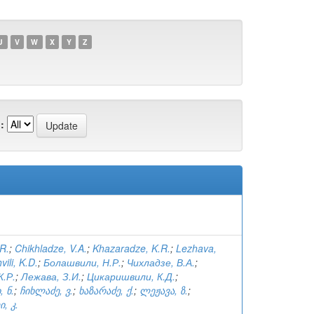
U
V
W
X
Y
Z
:
.R.
;
Chikhladze, V.A.
;
Khazaradze, K.R.
;
Lezhava,
vili, K.D.
;
Болашвили, Н.Р.
;
Чихладзе, В.А.
;
К.Р.
;
Лежава, З.И.
;
Цикаришвили, К.Д.
;
 ნ.
;
ჩიხლაძე, ვ.
;
ხაზარაძე, ქ.
;
ლეჟავა, ზ.
;
, კ.