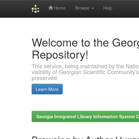
Home
Browse
Help
Skip
navigation
Welcome to the Georg
Repository!
This service, being maintained by the Nation
visibility of Georgian Scientific Community's
preserved.
Learn More
Georgia Integrated Library Information System C