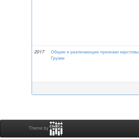
2017
Общие и различающие признаки карстовы
Грузии
Theme by