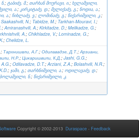
 ნ.
;
ტაბიძე, მ.
;
თარხან მოურავი, ი.
;
ხელაშვილი,
ვილი, ა.
;
კირკიტაძე, დ.
;
მელიქაძე, გ.
;
ნოდია, ა.
;
ი, ა.
;
ჩიხლაძე, ვ.
;
ლომინაძე, გ.
;
წიქარიშვილი, კ.
;
;
Saakashvili, N.
;
Tabidze, M.
;
Tarkhan-Mouravi, I.
;
E.
;
Amiranashvili, A.
;
Kirkitadze, D.
;
Melikadze, G.
;
rkhnishvili, A.
;
Chikhladze, V.
;
Lominadze, G.
;
 K.
;
Chelidze, L.
.
;
Тархнишвли, А.Г.
;
Одилавадзе, Д.Т.
;
Арзиани,
или, Н.Р.
;
Цикаришвили, К.Д.
;
Jashi, G.G.
;
, A.G.
;
Odilavadze, D.T.
;
Arziani, Z.A.
;
Bolashvili, N.R.
;
 K.D.
;
ჯაში, გ.
;
თარხნიშვილი, ა.
;
ოდილავაძე, დ.
;
ბოლაშვილი, ნ.
;
წიქარიშვილი, კ.
oftware
Copyright © 2002-2013
Duraspace
-
Feedback