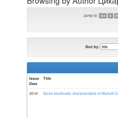
Browsing by Author Цика
Jump to:
0-9
A
B
Sort by:
Issue
Title
Date
2016
Some bioclimatic characteristics of Martvili