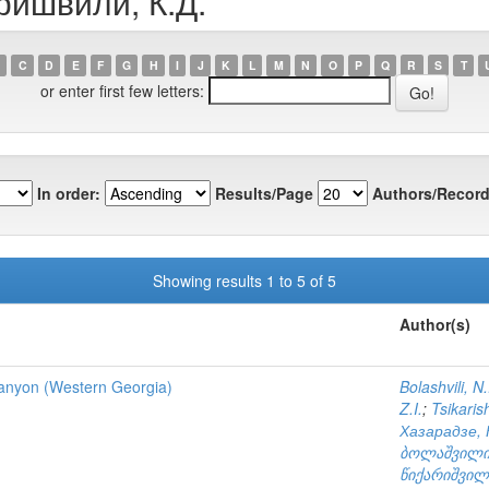
ришвили, К.Д.
C
D
E
F
G
H
I
J
K
L
M
N
O
P
Q
R
S
T
or enter first few letters:
In order:
Results/Page
Authors/Record
Showing results 1 to 5 of 5
Author(s)
 Canyon (Western Georgia)
Bolashvili, N
Z.I.
;
Tsikarish
Хазарадзе, 
ბოლაშვილი,
წიქარიშვილი