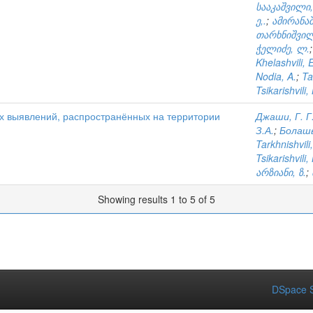
სააკაშვილი,
ე,.
;
ამირანაშ
თარხნიშვილ
ჭელიძე, ლ.
Khelashvili, 
Nodia, A.
;
Ta
Tsikarishvili,
х выявлений, распространённых на территории
Джаши, Г. Г
З.А.
;
Болашв
Tarkhnishvili
Tsikarishvili,
არზიანი, ზ.
;
Showing results 1 to 5 of 5
DSpace S