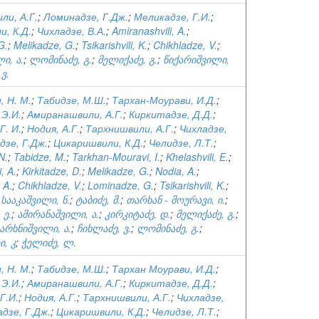
ли, А.Г.
;
Ломинадзе, Г.Дж.
;
Меликадзе, Г.И.
;
, К.Д.
;
Чихладзе, В.А.
;
Amiranashvili, A.
;
G.
;
Melikadze, G.
;
Tsikarishvili, K.
;
Chikhladze, V.
;
ი, ა.
;
ლომინაძე, გ.
;
მელიქაძე, გ.
;
წიქარიშვილი,
ვ.
 Н. М.
;
Табидзе, М.Ш.
;
Тархан-Моурави, И.Д.
;
 Э.И.
;
Амиранашвили, А.Г.
;
Киркитадзе, Д.Д.
;
Г. И.
;
Нодия, А.Г.
;
Тархнишвили, А.Г.
;
Чихладзе,
дзе, Г.Дж.
;
Цикаришвили, К.Д.
;
Челидзе, Л.Т.
;
N.
;
Tabidze, M.
;
Tarkhan-Mouravi, I.
;
Khelashvili, E.
;
, A.
;
Kirkitadze, D.
;
Melikadze, G.
;
Nodia, A.
;
 A.
;
Chikhladze, V.
;
Lominadze, G.
;
Tsikarishvili, K.
;
;
სააკაშვილი, ნ.
;
ტაბიძე, მ.
;
თარხან - მოურავი, ი.
;
 ე.
;
ამირანაშვილი, ა.
;
კირკიტაძე, დ.
;
მელიქაძე, გ.
;
არხნიშვილი, ა.
;
ჩიხლაძე, ვ.
;
ლომინაძე, გ.
;
, კ
;
ჭელიძე, ლ.
 Н. М.
;
Табидзе, М.Ш.
;
Тархан Моурави, И.Д.
;
 Э.И.
;
Амиранашвили, А.Г.
;
Киркитадзе, Д.Д.
;
Г.И.
;
Нодия, А.Г.
;
Тархнишвили, А.Г.
;
Чихладзе,
дзе, Г.Дж.
;
Цикаришвили, К.Д.
;
Челидзе, Л.Т.
;