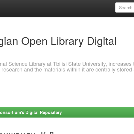
ian Open Library Digital
al Science Library at Tbilisi State University, increases 
 research and the materials within it are centrally stored
onsortium's Digital Repositary