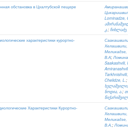
нная обстановка в Цхалтубской пещере
Амиранашви
Цикаришвили
Lominadze, 
ამირანაშვილ
კ.
;
ჩიხლაძე, 
ологические характеристики курортно-
Саакашвили,
Хелашвили,
Меликадзе, 
В.А
;
Ломина
Saakashvili, 
Amiranashvili
Tarkhnishvili,
Chelidze, L.
ხელაშვილი,
ნოდია, ა.
;
თ
წიქარიშვილი
иологические Характеристики Курортно-
Саакашвили,
Хелашвили,
Меликадзе, 
В.А.
;
Ломина