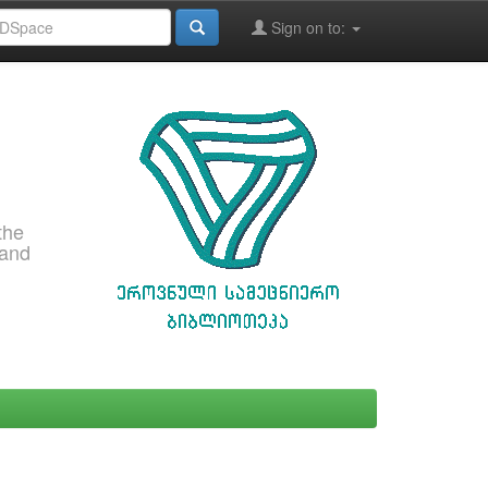
Sign on to:
the
 and