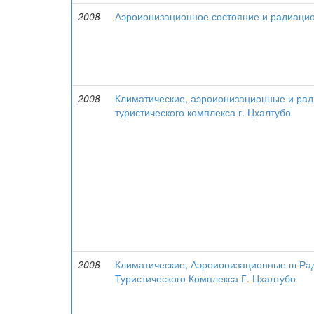
2008
Аэроионизационное состояние и радиацио
2008
Климатические, аэроионизационные и ради
туристического комплекса г. Цхалтубо
2008
Климатические, Аэроионизационные ш Рад
Туристического Комплекса Г. Цхалтубо