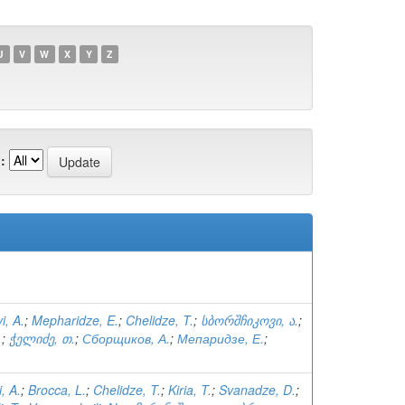
U
V
W
X
Y
Z
:
i, A.
;
Mepharidze, E.
;
Chelidze, T.
;
სბორშჩიკოვი, ა.
;
.
;
ჭელიძე, თ.
;
Сборщиков, А.
;
Мепаридзе, Е.
;
, A.
;
Brocca, L.
;
Chelidze, T.
;
Kiria, T.
;
Svanadze, D.
;