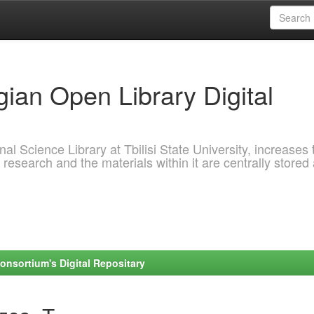
ian Open Library Digital
al Science Library at Tbilisi State University, increases 
 research and the materials within it are centrally stored
onsortium's Digital Repositary