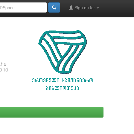
Sign on to:
the
 and