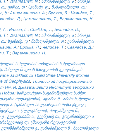
, T.
;
Varamashvili, N.
;
ამირანაშვილი, ა.
;
ბროკა,
 თ.
;
ქირია, თ.
;
სვანაძე, დ.
;
წამალაშვილი, თ.
;
, ნ.
;
Амиранашвили, А.
;
Брокка, Л.
;
Челидзе, Т.
;
ванадзе, Д.
;
Цамалашвили, Т.
;
Варамашвили, Н.
, A.
;
Brocca, L.
;
Chelidze, T.
;
Svanadze, D.
;
, T.
;
Varamashvili, N.
;
ამირანაშვილი, ა.
;
ბროკა,
 თ.
;
სვანაძე, დ.
;
წამალაშვილი, თ.
;
ვარამაშვილი,
вили, А.
;
Брокка, Л.
;
Челидзе, Т.
;
Сванадзе, Д.
;
и, Т.
;
Варамашвили, Н.
ხიშვილის სახელობის თბილისის სახელმწიფო
ტი მიხეილ ნოდიას სახელობის გეოფიზიკის
Ivane Javakhishvili Tbilisi State University Mikheil
ute of Geophysics
;
Тбилисский Государственный
т Им. И. Джавахишвили Институт геофизики
а Нодиа
;
სარედაქციო-საგამომცემლო საბჭო:
(მთავარი რედაქტორი), ადამია შ., ამირანაშვილი ა.
აჯიევი ა. (ყაბარდო-ბალკარეთის რესპუბლიკა,
ნდერევი ა. (ბულგარეთი), ბოლაშვილი ნ.,
ე., გველესიანი ა., გვენცაძე თ., გოგიჩაიშვილი ა.
 დარახველიძე ლ. (მთავარი რედაქტორის
 ელიზბარაშვილი ე., ვარამაშვილი ნ., ზაალიშვილი