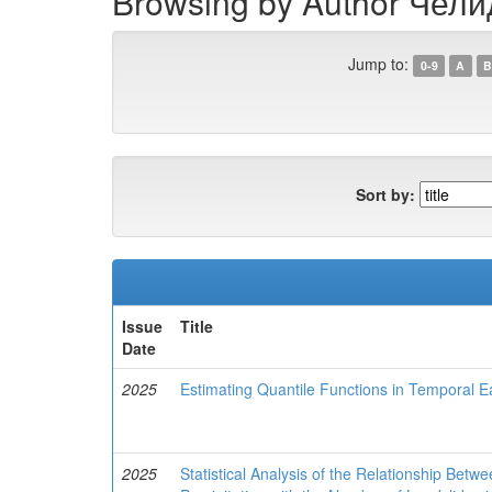
Browsing by Author Челид
Jump to:
0-9
A
B
Sort by:
Issue
Title
Date
2025
Estimating Quantile Functions in Temporal E
2025
Statistical Analysis of the Relationship Be