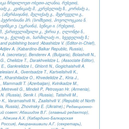
ლიკა ჩრდილოეთ ოსეთი-ალანია, რუსეთი),
ე კ., კვინიკაძე მ., კერესელიძე ზ., კორძაძე ა.,
 (აზერბაიჯანი), მელიქაძე გ., მეტრეველი გ.,
 პეტროსიანი ჰრ. (სომხეთი), პოვოლოცკაია ნ.
ვინსკი ე. (უკრაინა), სენიკი ი. (რუსეთი),
., ქართველიშვილი კ., ქირია ჯ., ღლონტი ნ.,
 გ., ჭელიძე თ., ხარშილაძე ო., ხვედელიძე ზ.
;
 and publishing board :Abashidze V. (Editor-in-Chief),
Adjiev A. (Kabardino-Balkar Republic, Russia),
 A. (secretary), Benderev A. (Bulgaria), Bolashvili N.,
 G., Chelidze T., Darakhvelidze L. (Associate Editor),
i E., Gankrelidze I., Ghlonti N., Gogichaishvili A.
lesiani A., Gventsadze T., Kartvelishvili K.,
., Kharshiladze O., Khvedelidze Z., Kiria J.,
, Mammadli T. (Azerbaijan), Kvinikadze M.,
Metreveli G., Mindeli P., Petrosyan Hr. (Armenia),
N. (Russia), Senik I. (Russia), Tatishvili M.,
 K., Varamashvili N., Zaalishvili V. (Republic of North
ia, Russia), Zhovinsky E. (Ukraine).
;
Редакционно-
й совет: Абашидзе В.Г. (главный редактор),
, Аджиев А.Х. (Кабардино-Балкарская
 Россия), Амиранашвили А.Г. (секретарь),