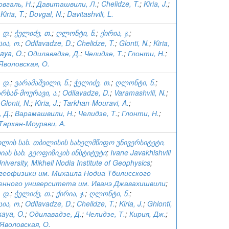
овгаль, Н.
;
Давиташвили, Л.
;
Chelidze, T.
;
Kiria, J.
;
;
Kiria, T.
;
Dovgal, N.
;
Davitashvili, L.
 დ.
;
ჭელიძე, თ.
;
ღლონტი, ნ.
;
ქირია, ჯ.
;
ია, ო.
;
Odilavadze, D.
;
Chelidze, T.
;
Glonti, N.
;
Kiria,
aya, O.
;
Одилавадзе, Д.
;
Челидзе, Т.
;
Глонти, Н.
;
Яволовская, О.
 დ.
;
ვარამაშვილი, ნ.
;
ჭელიძე, თ.
;
ღლონტი, ნ.
;
რხან-მოურავი, ა.
;
Odilavadze, D.
;
Varamashvili, N.
;
;
Glonti, N.
;
Kiria, J.
;
Tarkhan-Mouravi, A.
;
 Д.
;
Варамашвили, Н.
;
Челидзе, Т.
;
Глонти, Н.
;
Тархан-Моурави, А.
ვილის სახ. თბილისის სახელმწიფო უნივერსიტეტი,
ას სახ. გეოფიზიკის ინსტიტუტი
;
Ivane Javakhishvili
University, Mikheil Nodia Institute of Geophysics
;
еофизики им. Михаила Нодиа Тбилисского
енного университета им. Иванэ Джавахишвили
;
 დ.
;
ჭელიძე, თ.
;
ქირია, ჯ.
;
ღლონტი, ნ.
;
ია, ო.
;
Odilavadze, D.
;
Chelidze, T.
;
Kiria, J.
;
Ghlonti,
kaya, O.
;
Одилавадзе, Д.
;
Челидзе, Т.
;
Кирия, Дж.
;
Яволовская, О.