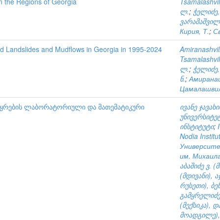
in the Regions of Georgia
Tsamalashvili
ლ.
;
ჭელიძე,
ვარამაშვილი
Кирия, Т.
;
С
red Landslides and Mudflows in Georgia in 1995-2024
Amiranashvili
Tsamalashvili
ლ.
;
ჭელიძე,
ნ.
;
Амиранаш
Цамалашвил
წყრების ლაბორატორიული და მათემატიკური
ივანე ჯავა
უნივერსიტე
ინსტიტუტი
;
Nodia Instit
Университе
им. Михаил
აბაშიძე ვ. 
(მდივანი), 
რუსეთი), ბე
გამყრელიძე 
(მექსიკა),
მოადგილე),