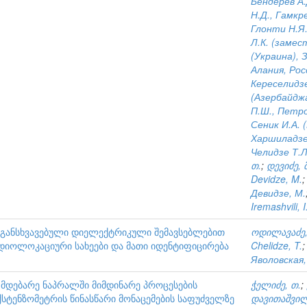
Бендерев А.
Н.Д., Гамкре
Глонти Н.Я.
Л.К. (замес
(Украина), 
Алания, Рос
Кереселидзе
(Азербайджа
П.Ш., Петро
Сеник И.А. 
Харшиладзе 
Челидзе Т.Л
თ.
;
დევიძე, მ
Devidze, M.
Девидзе, М.
Iremashvili, I
განსხვავებული დიელექტრიკული შემავსებლებით
ოდილავაძე,
იოლოკაციური სახეები და მათი იდენტიფიცირება
Chelidze, T.
Яволовская,
ე მდებარე ნაპრალში მიმდინარე პროცესების
ჭელიძე, თ.
;
ტენზომეტრის წინასწარი მონაცემების საფუძველზე
დავითაშვილ