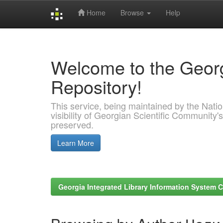
Home
Browse
Help
Skip
navigation
Welcome to the Georg
Repository!
This service, being maintained by the Nation
visibility of Georgian Scientific Community's
preserved.
Learn More
Georgia Integrated Library Information System C