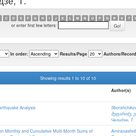
зе, Т.
C
D
E
F
G
H
I
J
K
L
M
N
O
P
Q
R
S
T
or enter first few letters:
In order:
Results/Page
Authors/Record
Showing results 1 to 10 of 10
Author(s)
arthquake Analysis
Sborshchikov
მეფარიძე, ე
Челидзе, Т.
tween Monthly and Cumulative Multi-Month Sums of
Amiranashvili