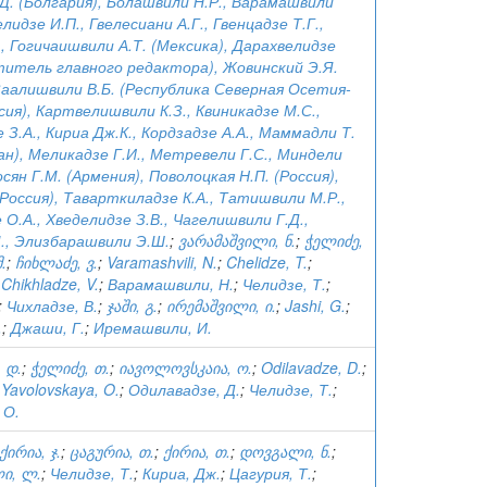
Д. (Болгария), Болашвили Н.Р., Варамашвили
лидзе И.П., Гвелесиани А.Г., Гвенцадзе Т.Г.,
, Гогичаишвили А.Т. (Мексика), Дарахвелидзе
титель главного редактора), Жовинский Э.Я.
Заалишвили В.Б. (Республика Северная Осетия-
сия), Картвелишвили К.З., Квиникадзе М.С.,
 З.А., Кириа Дж.К., Кордзадзе А.А., Маммадли Т.
н), Меликадзе Г.И., Метревели Г.С., Миндели
сян Г.М. (Армения), Поволоцкая Н.П. (Россия),
(Россия), Таварткиладзе К.А., Татишвили М.Р.,
О.А., Хведелидзе З.В., Чагелишвили Г.Д.,
., Элизбарашвили Э.Ш.
;
ვარამაშვილი, ნ.
;
ჭელიძე,
.
;
ჩიხლაძე, ვ.
;
Varamashvili, N.
;
Chelidze, T.
;
;
Chikhladze, V.
;
Варамашвили, Н.
;
Челидзе, Т.
;
;
Чихладзе, В.
;
ჯაში, გ.
;
ირემაშვილი, ი.
;
Jashi, G.
;
.
;
Джаши, Г.
;
Иремашвили, И.
 დ.
;
ჭელიძე, თ.
;
იავოლოვსკაია, ო.
;
Odilavadze, D.
;
;
Yavolovskaya, O.
;
Одилавадзе, Д.
;
Челидзе, Т.
;
 О.
ქირია, ჯ.
;
ცაგურია, თ.
;
ქირია, თ.
;
დოვგალი, ნ.
;
ი, ლ.
;
Челидзе, Т.
;
Кириа, Дж.
;
Цагурия, Т.
;