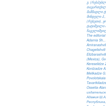
ვ. (რესპუბ
თავართქილაძ
მამმადლი ტ.
მინდელი პ.,
(რუსეთი), ჟო
ტატიშვილი მ
ჩაგელიშვილი
The editorial
Adamia Sh., 
Amiranashvili
Chagelishvili
Elizbarashvil
(Mexica), Gve
Kereselidze Z
Kordzadze A.
Melikadze G.,
Povolotskaia 
Tavartkiladze
Ossetia-Alan
издательски
Адамия Ш.А.
Республика,