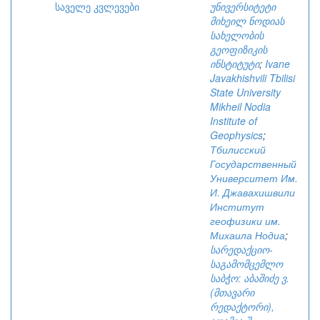
საველე კვლევები
უნივერსიტეტი
მიხეილ ნოდიას
სახელობის
გეოფიზიკის
ინსტიტუტი
;
Ivane
Javakhishvili Tbilisi
State University
Mikheil Nodia
Institute of
Geophysics
;
Тбилисский
Государственный
Университет Им.
И. Джавахишвили
Институт
геофизики им.
Михаила Нодиа
;
სარედაქციო-
საგამომცემლო
საბჭო: აბაშიძე ვ.
(მთავარი
რედაქტორი),