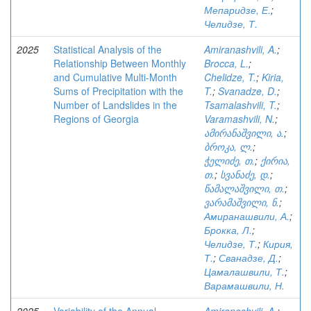
Мепаридзе, Е.
;
Челидзе, Т.
2025
Statistical Analysis of the
Amiranashvili, A.
;
Relationship Between Monthly
Brocca, L.
;
and Cumulative Multi-Month
Chelidze, T.
;
Kiria,
Sums of Precipitation with the
T.
;
Svanadze, D.
;
Number of Landslides in the
Tsamalashvili, T.
;
Regions of Georgia
Varamashvili, N.
;
ამირანაშვილი, ა.
;
ბროკა, ლ.
;
ჭელიძე, თ.
;
ქირია,
თ.
;
სვანაძე, დ.
;
წამალაშვილი, თ.
;
ვარამაშვილი, ნ.
;
Амиранашвили, А.
;
Брокка, Л.
;
Челидзе, Т.
;
Кирия,
Т.
;
Сванадзе, Д.
;
Цамалашвили, Т.
;
Варамашвили, Н.