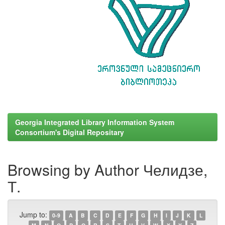
Georgia Integrated Library Information System
Consortium's Digital Repositary
Browsing by Author Челидзе,
Т.
Jump to:
0-9
A
B
C
D
E
F
G
H
I
J
K
L