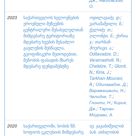
Дж.
;
Яволовская,
О.
2023
საქართველოს ხელოვნების
ოდილავაძე, დ.
;
ეროვნული მუზეუმის
ვარამაშვილი, ნ.
;
ცენტრალური შესასვლელთან
ჭელიძე, თ.
;
მიმდებარე ტერიტორიაზე
ღლონტი, ნ.
;
ქირია,
მდებარე ხეების შესაძლო
ჯ.
;
თარხან-
გავლენის შესწავლა,
მოურავი, ა.
;
გეოფიზიკური მეთოდებით,
Odilavadze, D.
;
შენობის ფასადის მხარეს
Varamashvili, N.
;
მდებარე ფუნდამენტზე
Chelidze, T.
;
Glonti,
N.
;
Kiria, J.
;
Tarkhan-Mouravi,
A.
;
Одилавадзе, Д.
;
Варамашвили, Н.
;
Челидзе, Т.
;
Глонти, Н.
;
Кирия,
Дж.
;
Тархан-
Моурави, А.
2020
საქართველოში, ხობის წმ.
ივ. ჯავახიშვილის
სოფიოს ეკლესიის მიმდებარე
სახ. თბილისის