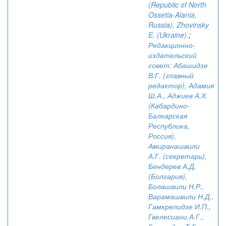
(Republic of North
Ossetia-Alania,
Russia), Zhovinsky
E. (Ukraine).
;
Редакционно-
издательский
совет: Абашидзе
В.Г. (главный
редактор), Адамия
Ш.А., Аджиев А.Х.
(Кабардино-
Балкарская
Республика,
Россия),
Амиранашвили
А.Г. (секретарь),
Бендерев А.Д.
(Болгария),
Болашвили Н.Р.,
Варамашвили Н.Д.,
Гамкрелидзе И.П.,
Гвелесиани А.Г.,