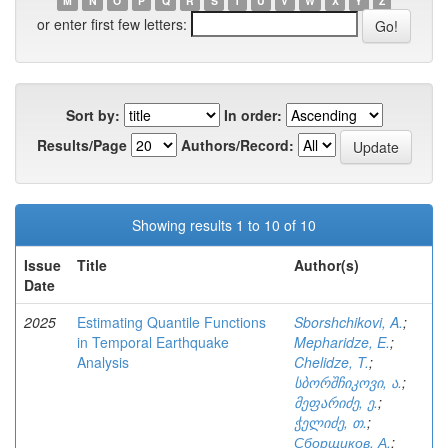
M
N
O
P
Q
R
S
T
U
V
W
X
Y
Z
or enter first few letters:
Sort by:
In order:
Results/Page
Authors/Record:
Showing results 1 to 10 of 10
Issue
Title
Author(s)
Date
2025
Estimating Quantile Functions
Sborshchikovi, A.
;
in Temporal Earthquake
Mepharidze, E.
;
Analysis
Chelidze, T.
;
სბორშჩიკოვი, ა.
;
მეფარიძე, ე.
;
ჭელიძე, თ.
;
Сборщиков, А.
;