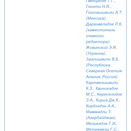
Гвенцадзе Т.Г.,
Глонти Н.Я.,
Гогичаишвили А.Т.
(Мексика),
Дарахвелидзе Л.К.
(заместитель
главного
редактора),
Жовинский Э.Я.
(Украина),
Заалишвили В.Б.
(Республика
Северная Осетия-
Алания, Россия),
Картвелишвили
К.З., Квиникадзе
М.С., Кереселидзе
З.А., Кириа Дж.К.,
Кордзадзе А.А.,
Маммадли Т.
(Азербайджан),
Меликадзе Г.И.,
Метревели Г.С.,