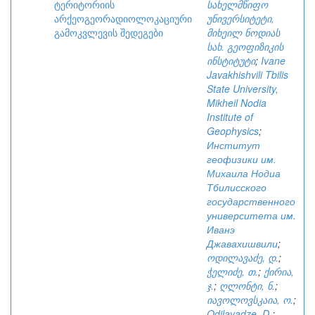
ტერიტორიის
სახელმწიფო
არქეოგეორადიოლოკაციური
უნივერსიტეტი,
გამოკვლევის შედეგები
მიხეილ ნოდიას
სახ. გეოფიზიკის
ინსტიტუტი
;
Ivane
Javakhishvili Tbilis
State University,
Mikheil Nodia
Institute of
Geophysics
;
Институт
геофизики им.
Михаила Нодиа
Тбилисского
государственного
университета им.
Иванэ
Джавахишвили
;
ოდილავაძე, დ.
;
ჭელიძე, თ.
;
ქირია,
ჯ.
;
ღლონტი, ნ.
;
იავოლოვსკაია, ო.
;
Odilavadze, D.
;