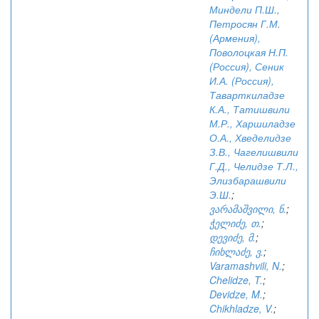
Миндели П.Ш.,
Петросян Г.М.
(Армения),
Поволоцкая Н.П.
(Россия), Сеник
И.А. (Россия),
Таварткиладзе
К.А., Татишвили
М.Р., Харшиладзе
О.А., Хведелидзе
З.В., Чагелишвили
Г.Д., Челидзе Т.Л.,
Элизбарашвили
Э.Ш.
;
ვარამაშვილი, ნ.
;
ჭელიძე, თ.
;
დევიძე, მ.
;
ჩიხლაძე, ვ.
;
Varamashvili, N.
;
Chelidze, T.
;
Devidze, M.
;
Chikhladze, V.
;