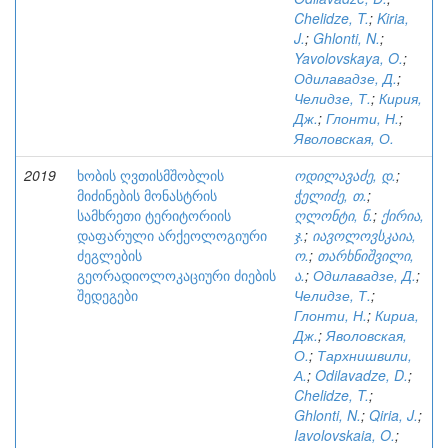
Chelidze, T.
;
Kiria,
J.
;
Ghlonti, N.
;
Yavolovskaya, O.
;
Одилавадзе, Д.
;
Челидзе, Т.
;
Кирия,
Дж.
;
Глонти, Н.
;
Яволовская, О.
2019
ხობის ღვთისმშობლის
ოდილავაძე, დ.
;
მიძინების მონასტრის
ჭელიძე, თ.
;
სამხრეთი ტერიტორიის
ღლონტი, ნ.
;
ქირია,
დაფარული არქეოლოგიური
ჯ.
;
იავოლოვსკაია,
ძეგლების
ო.
;
თარხნიშვილი,
გეორადიოლოკაციური ძიების
ა.
;
Одилавадзе, Д.
;
შედეგები
Челидзе, Т.
;
Глонти, Н.
;
Кириа,
Дж.
;
Яволовская,
О.
;
Тархнишвили,
А.
;
Odilavadze, D.
;
Chelidze, T.
;
Ghlonti, N.
;
Qiria, J.
;
Iavolovskaia, O.
;