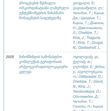
პროცესების შესწავლა
დოვგალი, ნ.
;
ორკორდინატიანი ლაზერული
დავითაშვილი, ლ.
;
ექსტენზომეტრის წინასწარი
Челидзе, Т.
;
Кириа,
მონაცემების საფუძველზე
Дж.
;
Цагурия, Т.
;
Кириа, Т.
;
Довгаль,
Н.
;
Давиташвили,
Л.
;
Chelidze, T.
;
Kiria, J.
;
Tsaguria,
T.
;
Kiria, T.
;
Dovgal,
N.
;
Davitashvili, L.
2025
ნინოწმინდის სამონასტრო
ოდილავაძე, დ.
;
კომპლექსის ტერიტორიის
ჭელიძე, თ.
;
არქეოგეორადიოლოკაციური
ღლონტი, ნ.
;
ქირია,
კვლევა
ჯ.
;
იავოლოვსკაია,
ო.
;
Odilavadze, D.
;
Chelidze, T.
;
Glonti,
N.
;
Kiria, J.
;
Yavolovskaya, O.
;
Одилавадзе, Д.
;
Челидзе, Т.
;
Глонти, Н.
;
Кирия,