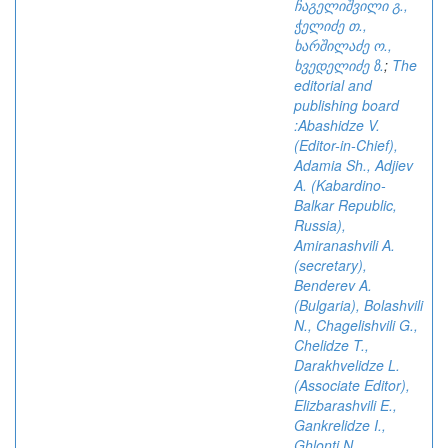
ჩაგელიშვილი გ.,
ჭელიძე თ.,
ხარშილაძე ო.,
ხვედელიძე ზ.
;
The
editorial and
publishing board
:Abashidze V.
(Editor-in-Chief),
Adamia Sh., Adjiev
A. (Kabardino-
Balkar Republic,
Russia),
Amiranashvili A.
(secretary),
Benderev A.
(Bulgaria), Bolashvili
N., Chagelishvili G.,
Chelidze T.,
Darakhvelidze L.
(Associate Editor),
Elizbarashvili E.,
Gankrelidze I.,
Ghlonti N.,