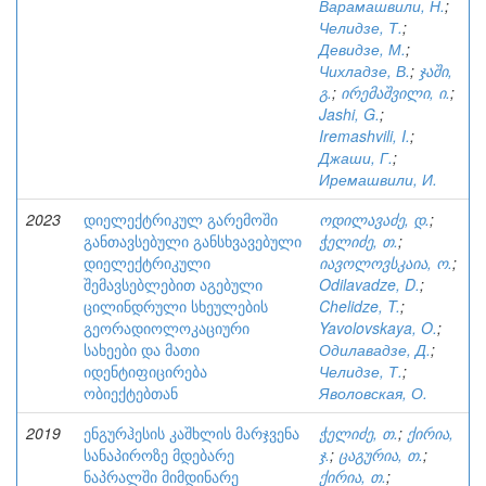
Варамашвили, Н.
;
Челидзе, Т.
;
Девидзе, М.
;
Чихладзе, В.
;
ჯაში,
გ.
;
ირემაშვილი, ი.
;
Jashi, G.
;
Iremashvili, I.
;
Джаши, Г.
;
Иремашвили, И.
2023
დიელექტრიკულ გარემოში
ოდილავაძე, დ.
;
განთავსებული განსხვავებული
ჭელიძე, თ.
;
დიელექტრიკული
იავოლოვსკაია, ო.
;
შემავსებლებით აგებული
Odilavadze, D.
;
ცილინდრული სხეულების
Chelidze, T.
;
გეორადიოლოკაციური
Yavolovskaya, O.
;
სახეები და მათი
Одилавадзе, Д.
;
იდენტიფიცირება
Челидзе, Т.
;
ობიექტებთან
Яволовская, О.
2019
ენგურჰესის კაშხლის მარჯვენა
ჭელიძე, თ.
;
ქირია,
სანაპიროზე მდებარე
ჯ.
;
ცაგურია, თ.
;
ნაპრალში მიმდინარე
ქირია, თ.
;