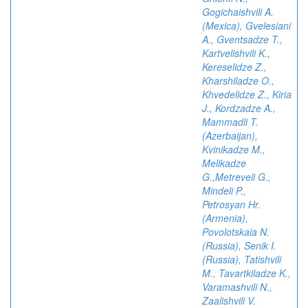
Gogichaishvili A.
(Mexica), Gvelesiani
A., Gventsadze T.,
Kartvelishvili K.,
Kereselidze Z.,
Kharshiladze O.,
Khvedelidze Z., Kiria
J., Kordzadze A.,
Mammadli T.
(Azerbaijan),
Kvinikadze M.,
Melikadze
G.,Metreveli G.,
Mindeli P.,
Petrosyan Hr.
(Armenia),
Povolotskaia N.
(Russia), Senik I.
(Russia), Tatishvili
M., Tavartkiladze K.,
Varamashvili N.,
Zaalishvili V.