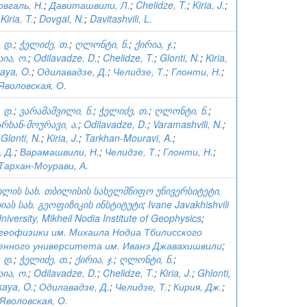
овгаль, Н.
;
Давиташвили, Л.
;
Chelidze, T.
;
Kiria, J.
;
;
Kiria, T.
;
Dovgal, N.
;
Davitashvili, L.
 დ.
;
ჭელიძე, თ.
;
ღლონტი, ნ.
;
ქირია, ჯ.
;
ია, ო.
;
Odilavadze, D.
;
Chelidze, T.
;
Glonti, N.
;
Kiria,
aya, O.
;
Одилавадзе, Д.
;
Челидзе, Т.
;
Глонти, Н.
;
Яволовская, О.
 დ.
;
ვარამაშვილი, ნ.
;
ჭელიძე, თ.
;
ღლონტი, ნ.
;
რხან-მოურავი, ა.
;
Odilavadze, D.
;
Varamashvili, N.
;
;
Glonti, N.
;
Kiria, J.
;
Tarkhan-Mouravi, A.
;
 Д.
;
Варамашвили, Н.
;
Челидзе, Т.
;
Глонти, Н.
;
Тархан-Моурави, А.
ვილის სახ. თბილისის სახელმწიფო უნივერსიტეტი,
ას სახ. გეოფიზიკის ინსტიტუტი
;
Ivane Javakhishvili
University, Mikheil Nodia Institute of Geophysics
;
еофизики им. Михаила Нодиа Тбилисского
енного университета им. Иванэ Джавахишвили
;
 დ.
;
ჭელიძე, თ.
;
ქირია, ჯ.
;
ღლონტი, ნ.
;
ია, ო.
;
Odilavadze, D.
;
Chelidze, T.
;
Kiria, J.
;
Ghlonti,
kaya, O.
;
Одилавадзе, Д.
;
Челидзе, Т.
;
Кирия, Дж.
;
Яволовская, О.