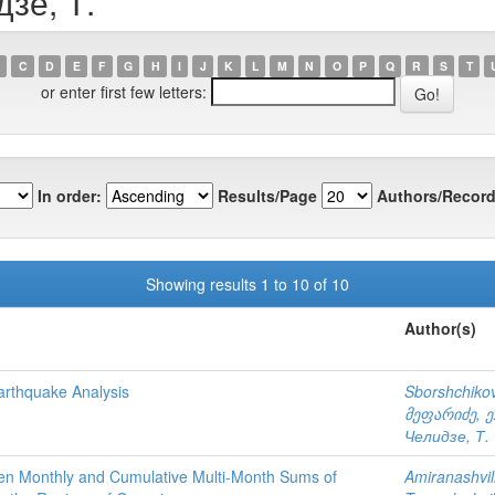
зе, Т.
C
D
E
F
G
H
I
J
K
L
M
N
O
P
Q
R
S
T
or enter first few letters:
In order:
Results/Page
Authors/Record
Showing results 1 to 10 of 10
Author(s)
arthquake Analysis
Sborshchikov
მეფარიძე, ე
Челидзе, Т.
tween Monthly and Cumulative Multi-Month Sums of
Amiranashvili