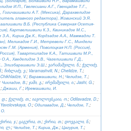
Д. (Болгария), Болашвили Н.Р., Варамашвили
лидзе И.П., Гвелесиани А.Г., Гвенцадзе Т.Г.,
, Гогичаишвили А.Т. (Мексика), Дарахвелидзе
титель главного редактора), Жовинский Э.Я.
Заалишвили В.Б. (Республика Северная Осетия-
сия), Картвелишвили К.З., Квиникадзе М.С.,
 З.А., Кириа Дж.К., Кордзадзе А.А., Маммадли Т.
н), Меликадзе Г.И., Метревели Г.С., Миндели
сян Г.М. (Армения), Поволоцкая Н.П. (Россия),
(Россия), Таварткиладзе К.А., Татишвили М.Р.,
О.А., Хведелидзе З.В., Чагелишвили Г.Д.,
., Элизбарашвили Э.Ш.
;
ვარამაშვილი, ნ.
;
ჭელიძე,
.
;
ჩიხლაძე, ვ.
;
Varamashvili, N.
;
Chelidze, T.
;
;
Chikhladze, V.
;
Варамашвили, Н.
;
Челидзе, Т.
;
;
Чихладзе, В.
;
ჯაში, გ.
;
ირემაშვილი, ი.
;
Jashi, G.
;
.
;
Джаши, Г.
;
Иремашвили, И.
 დ.
;
ჭელიძე, თ.
;
იავოლოვსკაია, ო.
;
Odilavadze, D.
;
;
Yavolovskaya, O.
;
Одилавадзе, Д.
;
Челидзе, Т.
;
 О.
ქირია, ჯ.
;
ცაგურია, თ.
;
ქირია, თ.
;
დოვგალი, ნ.
;
ი, ლ.
;
Челидзе, Т.
;
Кириа, Дж.
;
Цагурия, Т.
;