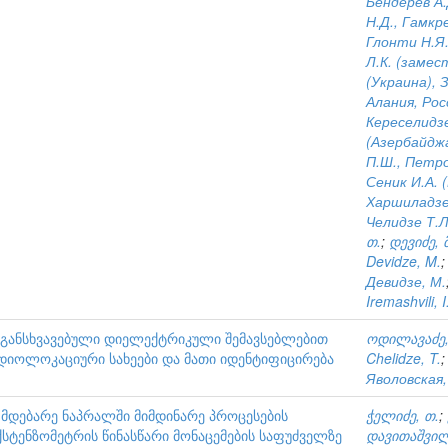
Бендерев А.
Н.Д., Гамкре
Глонти Н.Я.
Л.К. (замес
(Украина), 
Алания, Рос
Кереселидзе
(Азербайджа
П.Ш., Петро
Сеник И.А. 
Харшиладзе 
Челидзе Т.Л
თ.
;
დევიძე, მ
Devidze, M.
Девидзе, М.
Iremashvili, I
განსხვავებული დიელექტრიკული შემავსებლებით
ოდილავაძე,
იოლოკაციური სახეები და მათი იდენტიფიცირება
Chelidze, T.
Яволовская,
ე მდებარე ნაპრალში მიმდინარე პროცესების
ჭელიძე, თ.
;
ტენზომეტრის წინასწარი მონაცემების საფუძველზე
დავითაშვილ