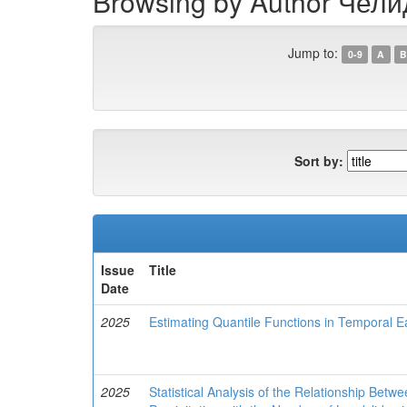
Browsing by Author Челид
Jump to:
0-9
A
B
Sort by:
Issue
Title
Date
2025
Estimating Quantile Functions in Temporal E
2025
Statistical Analysis of the Relationship Be