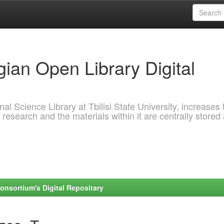
ian Open Library Digital
al Science Library at Tbilisi State University, increases 
 research and the materials within it are centrally stored
onsortium's Digital Repositary