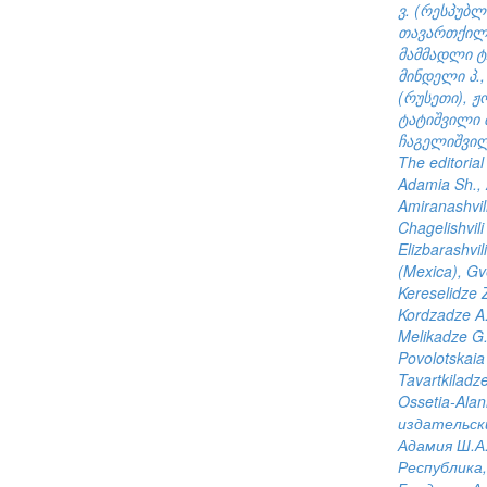
ვ. (რესპუბ
თავართქილაძ
მამმადლი ტ.
მინდელი პ.,
(რუსეთი), ჟო
ტატიშვილი მ
ჩაგელიშვილი
The editorial
Adamia Sh., 
Amiranashvili
Chagelishvili
Elizbarashvil
(Mexica), Gve
Kereselidze Z
Kordzadze A.
Melikadze G.,
Povolotskaia 
Tavartkiladze
Ossetia-Alan
издательски
Адамия Ш.А.
Республика,