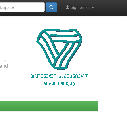
Sign on to:
the
 and