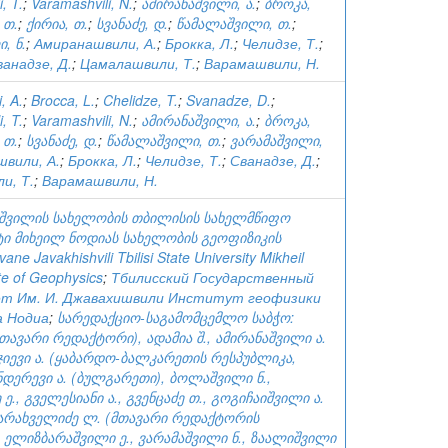
, T.
;
Varamashvili, N.
;
ამირანაშვილი, ა.
;
ბროკა,
 თ.
;
ქირია, თ.
;
სვანაძე, დ.
;
წამალაშვილი, თ.
;
, ნ.
;
Амиранашвили, А.
;
Брокка, Л.
;
Челидзе, Т.
;
ванадзе, Д.
;
Цамалашвили, Т.
;
Варамашвили, Н.
, A.
;
Brocca, L.
;
Chelidze, T.
;
Svanadze, D.
;
, T.
;
Varamashvili, N.
;
ამირანაშვილი, ა.
;
ბროკა,
 თ.
;
სვანაძე, დ.
;
წამალაშვილი, თ.
;
ვარამაშვილი,
вили, А.
;
Брокка, Л.
;
Челидзе, Т.
;
Сванадзе, Д.
;
и, Т.
;
Варамашвили, Н.
ხიშვილის სახელობის თბილისის სახელმწიფო
ტი მიხეილ ნოდიას სახელობის გეოფიზიკის
Ivane Javakhishvili Tbilisi State University Mikheil
ute of Geophysics
;
Тбилисский Государственный
т Им. И. Джавахишвили Институт геофизики
а Нодиа
;
სარედაქციო-საგამომცემლო საბჭო:
(მთავარი რედაქტორი), ადამია შ., ამირანაშვილი ა.
აჯიევი ა. (ყაბარდო-ბალკარეთის რესპუბლიკა,
ნდერევი ა. (ბულგარეთი), ბოლაშვილი ნ.,
ე., გველესიანი ა., გვენცაძე თ., გოგიჩაიშვილი ა.
 დარახველიძე ლ. (მთავარი რედაქტორის
 ელიზბარაშვილი ე., ვარამაშვილი ნ., ზაალიშვილი