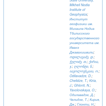
State University,
Mikheil Nodia
Institute of
Geophysics
;
Институт
геофизики им.
Михаила Нодиа
Тбилисского
государственного
университета им.
Иванэ
Джавахишвили
;
ოდილავაძე, დ.
;
ჭელიძე, თ.
;
ქირია,
ჯ.
;
ღლონტი, ნ.
;
იავოლოვსკაია, ო.
;
Odilavadze, D.
;
Chelidze, T.
;
Kiria,
J.
;
Ghlonti, N.
;
Yavolovskaya, O.
;
Одилавадзе, Д.
;
Челидзе, Т.
;
Кирия,
Дж.
;
Глонти, Н.
;