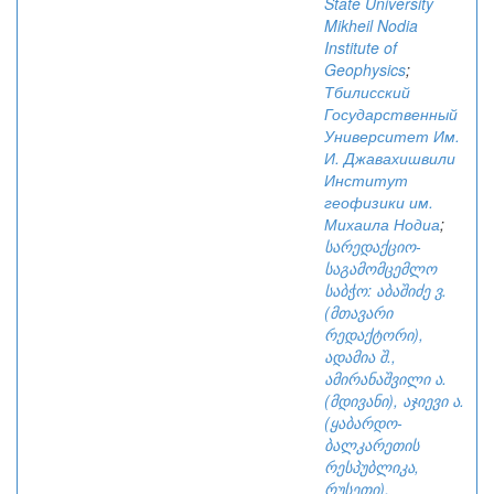
State University
Mikheil Nodia
Institute of
Geophysics
;
Тбилисский
Государственный
Университет Им.
И. Джавахишвили
Институт
геофизики им.
Михаила Нодиа
;
სარედაქციო-
საგამომცემლო
საბჭო: აბაშიძე ვ.
(მთავარი
რედაქტორი),
ადამია შ.,
ამირანაშვილი ა.
(მდივანი), აჯიევი ა.
(ყაბარდო-
ბალკარეთის
რესპუბლიკა,
რუსეთი),