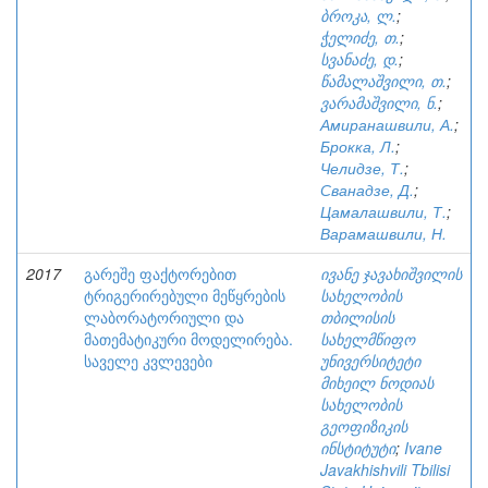
ბროკა, ლ.
;
ჭელიძე, თ.
;
სვანაძე, დ.
;
წამალაშვილი, თ.
;
ვარამაშვილი, ნ.
;
Амиранашвили, А.
;
Брокка, Л.
;
Челидзе, Т.
;
Сванадзе, Д.
;
Цамалашвили, Т.
;
Варамашвили, Н.
2017
გარეშე ფაქტორებით
ივანე ჯავახიშვილის
ტრიგერირებული მეწყრების
სახელობის
ლაბორატორიული და
თბილისის
მათემატიკური მოდელირება.
სახელმწიფო
საველე კვლევები
უნივერსიტეტი
მიხეილ ნოდიას
სახელობის
გეოფიზიკის
ინსტიტუტი
;
Ivane
Javakhishvili Tbilisi