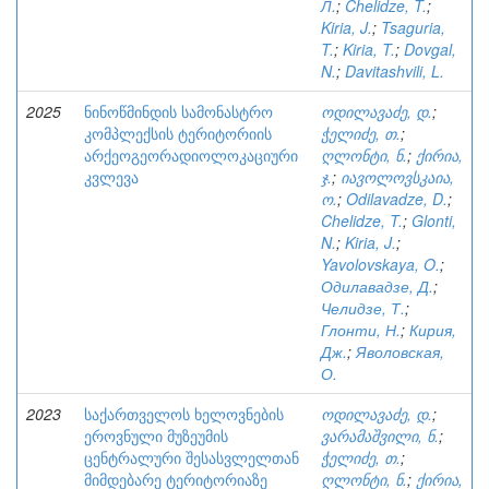
Л.
;
Chelidze, T.
;
Kiria, J.
;
Tsaguria,
T.
;
Kiria, T.
;
Dovgal,
N.
;
Davitashvili, L.
2025
ნინოწმინდის სამონასტრო
ოდილავაძე, დ.
;
კომპლექსის ტერიტორიის
ჭელიძე, თ.
;
არქეოგეორადიოლოკაციური
ღლონტი, ნ.
;
ქირია,
კვლევა
ჯ.
;
იავოლოვსკაია,
ო.
;
Odilavadze, D.
;
Chelidze, T.
;
Glonti,
N.
;
Kiria, J.
;
Yavolovskaya, O.
;
Одилавадзе, Д.
;
Челидзе, Т.
;
Глонти, Н.
;
Кирия,
Дж.
;
Яволовская,
О.
2023
საქართველოს ხელოვნების
ოდილავაძე, დ.
;
ეროვნული მუზეუმის
ვარამაშვილი, ნ.
;
ცენტრალური შესასვლელთან
ჭელიძე, თ.
;
მიმდებარე ტერიტორიაზე
ღლონტი, ნ.
;
ქირია,