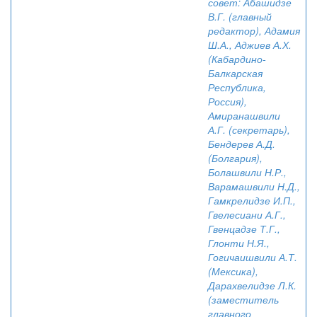
совет: Абашидзе
В.Г. (главный
редактор), Адамия
Ш.А., Аджиев А.Х.
(Кабардино-
Балкарская
Республика,
Россия),
Амиранашвили
А.Г. (секретарь),
Бендерев А.Д.
(Болгария),
Болашвили Н.Р.,
Варамашвили Н.Д.,
Гамкрелидзе И.П.,
Гвелесиани А.Г.,
Гвенцадзе Т.Г.,
Глонти Н.Я.,
Гогичаишвили А.Т.
(Мексика),
Дарахвелидзе Л.К.
(заместитель
главного