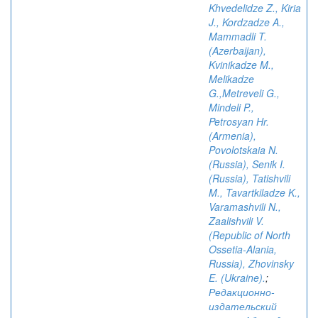
Khvedelidze Z., Kiria
J., Kordzadze A.,
Mammadli T.
(Azerbaijan),
Kvinikadze M.,
Melikadze
G.,Metreveli G.,
Mindeli P.,
Petrosyan Hr.
(Armenia),
Povolotskaia N.
(Russia), Senik I.
(Russia), Tatishvili
M., Tavartkiladze K.,
Varamashvili N.,
Zaalishvili V.
(Republic of North
Ossetia-Alania,
Russia), Zhovinsky
E. (Ukraine).
;
Редакционно-
издательский