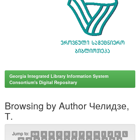
Georgia Integrated Library Information System
Consortium's Digital Repositary
Browsing by Author Челидзе,
Т.
Jump to:
0-9
A
B
C
D
E
F
G
H
I
J
K
L