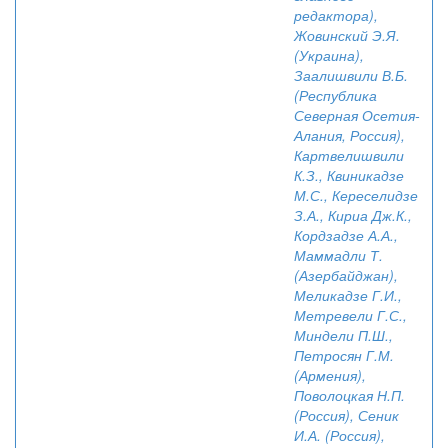
редактора),
Жовинский Э.Я.
(Украина),
Заалишвили В.Б.
(Республика
Северная Осетия-
Алания, Россия),
Картвелишвили
К.З., Квиникадзе
М.С., Кереселидзе
З.А., Кириа Дж.К.,
Кордзадзе А.А.,
Маммадли Т.
(Азербайджан),
Меликадзе Г.И.,
Метревели Г.С.,
Миндели П.Ш.,
Петросян Г.М.
(Армения),
Поволоцкая Н.П.
(Россия), Сеник
И.А. (Россия),