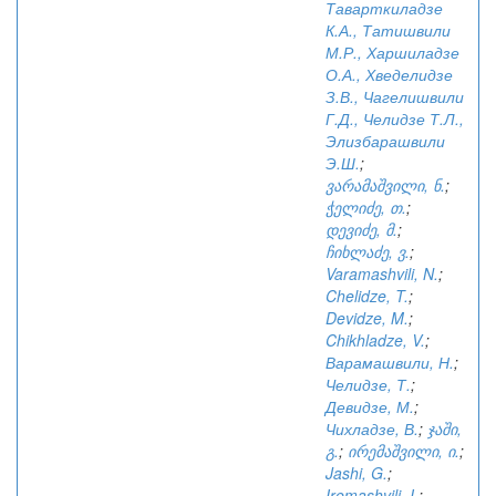
Таварткиладзе
К.А., Татишвили
М.Р., Харшиладзе
О.А., Хведелидзе
З.В., Чагелишвили
Г.Д., Челидзе Т.Л.,
Элизбарашвили
Э.Ш.
;
ვარამაშვილი, ნ.
;
ჭელიძე, თ.
;
დევიძე, მ.
;
ჩიხლაძე, ვ.
;
Varamashvili, N.
;
Chelidze, T.
;
Devidze, M.
;
Chikhladze, V.
;
Варамашвили, Н.
;
Челидзе, Т.
;
Девидзе, М.
;
Чихладзе, В.
;
ჯაში,
გ.
;
ირემაშვილი, ი.
;
Jashi, G.
;
Iremashvili, I.
;