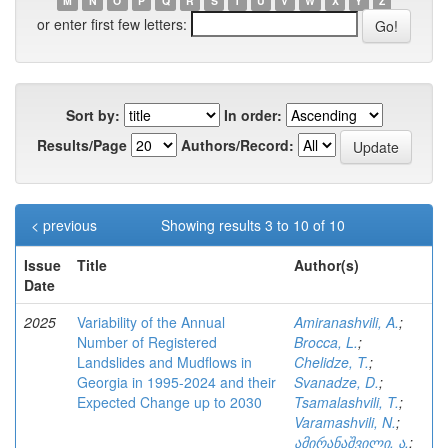
M
N
O
P
Q
R
S
T
U
V
W
X
Y
Z
or enter first few letters:
Sort by:
In order:
Results/Page
Authors/Record:
< previous
Showing results 3 to 10 of 10
Issue
Title
Author(s)
Date
2025
Variability of the Annual
Amiranashvili, A.
;
Number of Registered
Brocca, L.
;
Landslides and Mudflows in
Chelidze, T.
;
Georgia in 1995-2024 and their
Svanadze, D.
;
Expected Change up to 2030
Tsamalashvili, T.
;
Varamashvili, N.
;
ამირანაშვილი, ა.
;