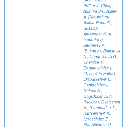
(Editor-in-Chief),
Adamia Sh., Adjiev
A. (Kabardino-
Balkar Republic,
Russia),
Amiranashvili A.
(secretary),
Benderev A.
(Bulgaria), Bolashvili
N., Chagelishvili G.,
Chelidze T.,
Darakhvelidze L.
(Associate Editor),
Elizbarashvili E.,
Gankrelidze I.,
Ghlonti N.,
Gogichaishvili A.
(Mexica), Gvelesiani
A., Gventsadze T.,
Kartvelishvili K.,
Kereselidze Z.,
Kharshiladze O.,