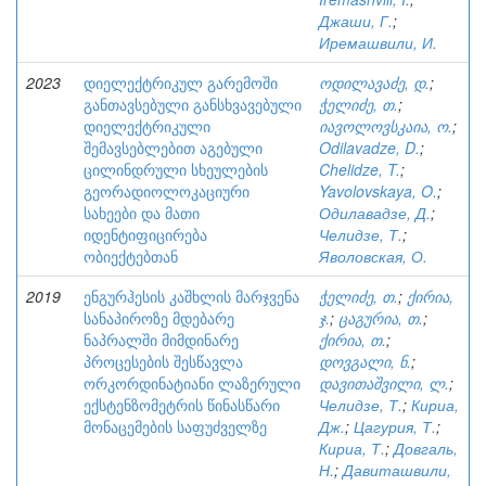
Джаши, Г.
;
Иремашвили, И.
2023
დიელექტრიკულ გარემოში
ოდილავაძე, დ.
;
განთავსებული განსხვავებული
ჭელიძე, თ.
;
დიელექტრიკული
იავოლოვსკაია, ო.
;
შემავსებლებით აგებული
Odilavadze, D.
;
ცილინდრული სხეულების
Chelidze, T.
;
გეორადიოლოკაციური
Yavolovskaya, O.
;
სახეები და მათი
Одилавадзе, Д.
;
იდენტიფიცირება
Челидзе, Т.
;
ობიექტებთან
Яволовская, О.
2019
ენგურჰესის კაშხლის მარჯვენა
ჭელიძე, თ.
;
ქირია,
სანაპიროზე მდებარე
ჯ.
;
ცაგურია, თ.
;
ნაპრალში მიმდინარე
ქირია, თ.
;
პროცესების შესწავლა
დოვგალი, ნ.
;
ორკორდინატიანი ლაზერული
დავითაშვილი, ლ.
;
ექსტენზომეტრის წინასწარი
Челидзе, Т.
;
Кириа,
მონაცემების საფუძველზე
Дж.
;
Цагурия, Т.
;
Кириа, Т.
;
Довгаль,
Н.
;
Давиташвили,