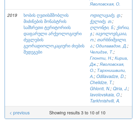
Яволовская, О.
2019
ხობის ღვთისმშობლის
ოდილავაძე, დ.
;
მიძინების მონასტრის
ჭელიძე, თ.
;
სამხრეთი ტერიტორიის
ღლონტი, ნ.
;
ქირია,
დაფარული არქეოლოგიური
ჯ.
;
იავოლოვსკაია,
ძეგლების
ო.
;
თარხნიშვილი,
გეორადიოლოკაციური ძიების
ა.
;
Одилавадзе, Д.
;
შედეგები
Челидзе, Т.
;
Глонти, Н.
;
Кириа,
Дж.
;
Яволовская,
О.
;
Тархнишвили,
А.
;
Odilavadze, D.
;
Chelidze, T.
;
Ghlonti, N.
;
Qiria, J.
;
Iavolovskaia, O.
;
Tarkhnishvili, A.
< previous
Showing results 3 to 10 of 10