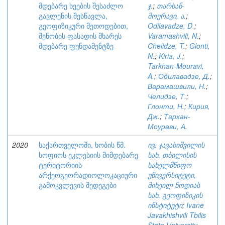
მდებარე ხეების შესაძლო
ჯ.
;
თარხან-
გავლენის შესწავლა,
მოურავი, ა.
;
გეოფიზიკური მეთოდებით,
Odilavadze, D.
;
შენობის ფასადის მხარეს
Varamashvili, N.
;
მდებარე ფუნდამენტზე
Chelidze, T.
;
Glonti,
N.
;
Kiria, J.
;
Tarkhan-Mouravi,
A.
;
Одилавадзе, Д.
;
Варамашвили, Н.
;
Челидзе, Т.
;
Глонти, Н.
;
Кирия,
Дж.
;
Тархан-
Моурави, А.
2020
საქართველოში, ხობის წმ.
ივ. ჯავახიშვილის
სოფიოს ეკლესიის მიმდებარე
სახ. თბილისის
ტერიტორიის
სახელმწიფო
არქეოგეორადიოლოკაციური
უნივერსიტეტი,
გამოკვლევის შედეგები
მიხეილ ნოდიას
სახ. გეოფიზიკის
ინსტიტუტი
;
Ivane
Javakhishvili Tbilis