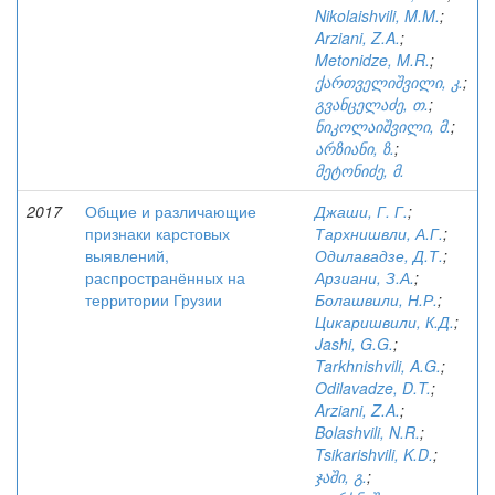
Nikolaishvili, M.M.
;
Arziani, Z.A.
;
Metonidze, M.R.
;
ქართველიშვილი, კ.
;
გვანცელაძე, თ.
;
ნიკოლაიშვილი, მ.
;
არზიანი, ზ.
;
მეტონიძე, მ.
2017
Общие и различающие
Джаши, Г. Г.
;
признаки карстовых
Тархнишвли, А.Г.
;
выявлений,
Одилавадзе, Д.Т.
;
распространённых на
Арзиани, З.А.
;
территории Грузии
Болашвили, Н.Р.
;
Цикаришвили, К.Д.
;
Jashi, G.G.
;
Tarkhnishvili, A.G.
;
Odilavadze, D.T.
;
Arziani, Z.A.
;
Bolashvili, N.R.
;
Tsikarishvili, K.D.
;
ჯაში, გ.
;