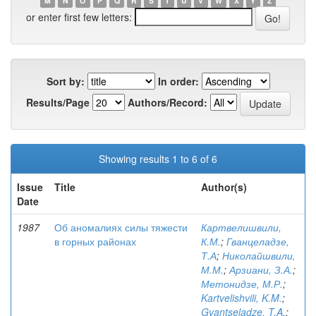
M
N
O
P
Q
R
S
T
U
V
W
X
Y
Z
or enter first few letters:
Sort by:
In order:
Results/Page
Authors/Record:
Showing results 1 to 6 of 6
Issue
Title
Author(s)
Date
1987
Об аномалиях силы тяжести
Картвелишвили,
в горных районах
К.М.
;
Гванцеладзе,
Т.А
;
Николайшвили,
М.М.
;
Арзиани, З.А.
;
Метонидзе, М.Р.
;
Kartvelishvili, K.M.
;
Gvantseladze, T.A.
;