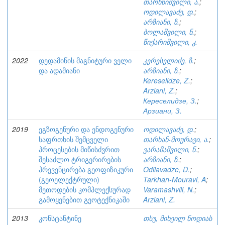
თარხნიშვილი, ა.
;
ოდილავაძე, დ.
;
არზიანი, ზ.
;
ბოლაშვილი, ნ.
;
წიქარიშვილი, კ.
2022
დედამიწის მაგნიტური ველი
კერესელიძე, ზ.
;
და ადამიანი
არზიანი, ზ.
;
Kereselidze, Z.
;
Arziani, Z.
;
Кереселидзе, З.
;
Арзиани, З.
2019
ეგზოგენური და ენდოგენური
ოდილავაძე, დ.
;
საფრთხის შემცველი
თარხან-მოურავი, ა.
;
პროცესების მიწისძვრით
ვარამაშვილი, ნ.
;
შესაძლო ტრიგერირების
არზიანი, ზ.
;
პრევენცირება გეოფიზიკური
Odilavadze, D.
;
(გეოელექტრული)
Tarkhan-Mouravi, A
;
მეთოდების კომპლექსურად
Varamashvili, N.
;
გამოყენებით გეოტექნიკაში
Arziani, Z.
2013
კონსტანტინე
თსუ, მიხეილ ნოდიას