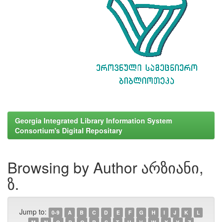
Georgia Integrated Library Information System
Consortium's Digital Repositary
Browsing by Author არზიანი,
ზ.
Jump to:
0-9
A
B
C
D
E
F
G
H
I
J
K
L