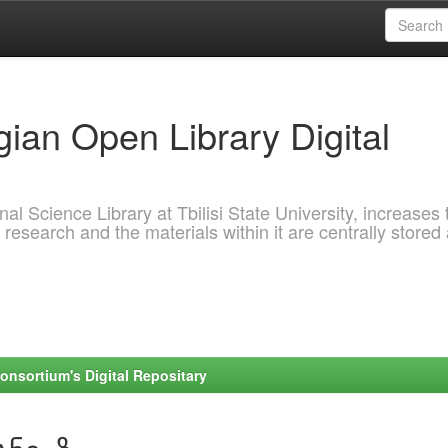
ian Open Library Digital
al Science Library at Tbilisi State University, increases 
 research and the materials within it are centrally stored
onsortium's Digital Repositary