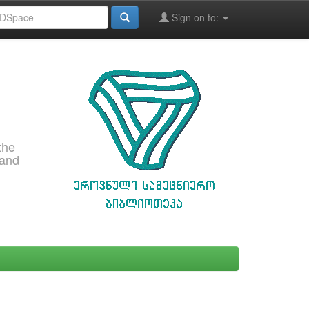
Sign on to:
the
 and