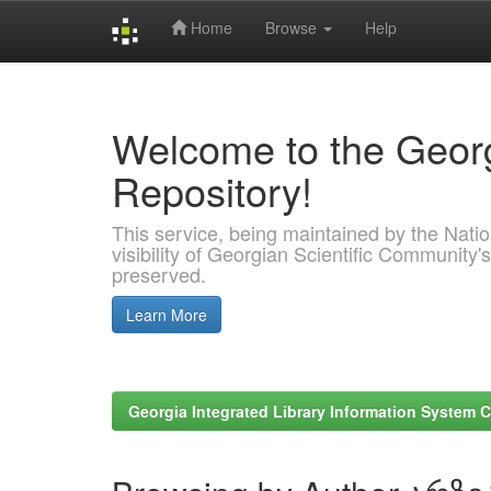
Home
Browse
Help
Skip
navigation
Welcome to the Georg
Repository!
This service, being maintained by the Nation
visibility of Georgian Scientific Community's
preserved.
Learn More
Georgia Integrated Library Information System C