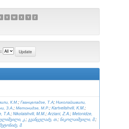
U
V
W
X
Y
Z
:
или, К.М.
;
Гванцеладзе, Т.А
;
Николайшвили,
и, З.А.
;
Метонидзе, М.Р.
;
Kartvelishvili, K.M.
;
, T.A.
;
Nikolaishvili, M.M.
;
Arziani, Z.A.
;
Metonidze,
ელიშვილი, კ.
;
გვანცელაძე, თ.
;
ნიკოლაიშვილი, მ.
;
მეტონიძე, მ.