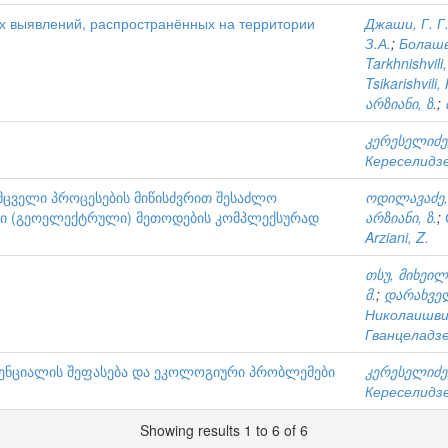
х выявлений, распространённых на территории
Джаши, Г. Г
З.А.
;
Болашв
Tarkhnishvili
Tsikarishvili,
არზიანი, ზ.
;
კერესელიძე,
Кереселидзе
მცველი პროცესების მიწისძვრით შესაძლო
ოდილავაძე,
რი (გეოელექტრული) მეთოდების კომპლექსურად
არზიანი, ზ.
;
Arziani, Z.
თსუ, მიხეილ
მ.
;
დარახველ
Николаишви
Гванцеладзе
ენციალის შეფასება და ეკოლოგიური პრობლემები
კერესელიძე,
Кереселидзе
Showing results 1 to 6 of 6