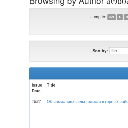
Browsing by Author არზია
Jump to:
0-9
A
B
Sort by:
Issue
Title
Date
1987
Об аномалиях силы тяжести в горных рай