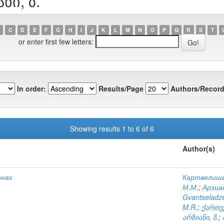
ნი, ზ.
C
D
E
F
G
H
I
J
K
L
M
N
O
P
Q
R
S
T
or enter first few letters:
In order:
Results/Page
Authors/Record
Showing results 1 to 6 of 6
Author(s)
онах
Картвелишв
М.М.
;
Арзиан
Gvantseladze
M.R.
;
ქართვ
არზიანი, ზ.
;