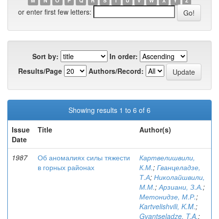
M
N
O
P
Q
R
S
T
U
V
W
X
Y
Z
or enter first few letters:
Sort by:
In order:
Results/Page
Authors/Record:
Showing results 1 to 6 of 6
Issue
Title
Author(s)
Date
1987
Об аномалиях силы тяжести
Картвелишвили,
в горных районах
К.М.
;
Гванцеладзе,
Т.А
;
Николайшвили,
М.М.
;
Арзиани, З.А.
;
Метонидзе, М.Р.
;
Kartvelishvili, K.M.
;
Gvantseladze, T.A.
;