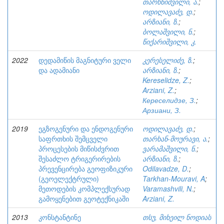
თარხნიშვილი, ა.
;
ოდილავაძე, დ.
;
არზიანი, ზ.
;
ბოლაშვილი, ნ.
;
წიქარიშვილი, კ.
2022
დედამიწის მაგნიტური ველი
კერესელიძე, ზ.
;
და ადამიანი
არზიანი, ზ.
;
Kereselidze, Z.
;
Arziani, Z.
;
Кереселидзе, З.
;
Арзиани, З.
2019
ეგზოგენური და ენდოგენური
ოდილავაძე, დ.
;
საფრთხის შემცველი
თარხან-მოურავი, ა.
;
პროცესების მიწისძვრით
ვარამაშვილი, ნ.
;
შესაძლო ტრიგერირების
არზიანი, ზ.
;
პრევენცირება გეოფიზიკური
Odilavadze, D.
;
(გეოელექტრული)
Tarkhan-Mouravi, A
;
მეთოდების კომპლექსურად
Varamashvili, N.
;
გამოყენებით გეოტექნიკაში
Arziani, Z.
2013
კონსტანტინე
თსუ, მიხეილ ნოდიას