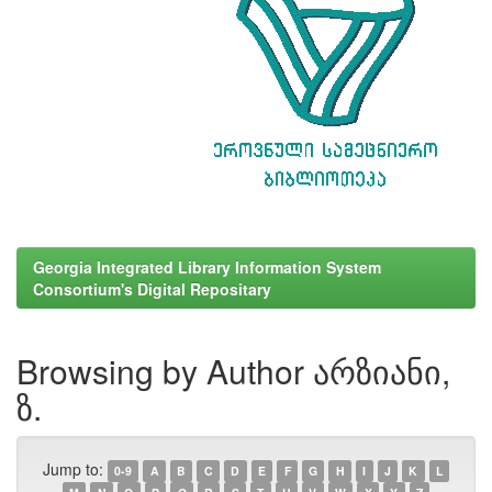
Georgia Integrated Library Information System
Consortium's Digital Repositary
Browsing by Author არზიანი,
ზ.
Jump to:
0-9
A
B
C
D
E
F
G
H
I
J
K
L