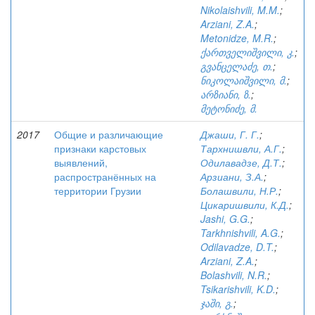
Nikolaishvili, M.M.
;
Arziani, Z.A.
;
Metonidze, M.R.
;
ქართველიშვილი, კ.
;
გვანცელაძე, თ.
;
ნიკოლაიშვილი, მ.
;
არზიანი, ზ.
;
მეტონიძე, მ.
2017
Общие и различающие
Джаши, Г. Г.
;
признаки карстовых
Тархнишвли, А.Г.
;
выявлений,
Одилавадзе, Д.Т.
;
распространённых на
Арзиани, З.А.
;
территории Грузии
Болашвили, Н.Р.
;
Цикаришвили, К.Д.
;
Jashi, G.G.
;
Tarkhnishvili, A.G.
;
Odilavadze, D.T.
;
Arziani, Z.A.
;
Bolashvili, N.R.
;
Tsikarishvili, K.D.
;
ჯაში, გ.
;