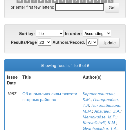
M
N
O
P
Q
R
S
T
U
V
W
X
Y
Z
or enter first few letters:
Sort by:
In order:
Results/Page
Authors/Record:
Showing results 1 to 6 of 6
Issue
Title
Author(s)
Date
1987
Об аномалиях силы тяжести
Картвелишвили,
в горных районах
К.М.
;
Гванцеладзе,
Т.А
;
Николайшвили,
М.М.
;
Арзиани, З.А.
;
Метонидзе, М.Р.
;
Kartvelishvili, K.M.
;
Gvantseladze, T.A.
;