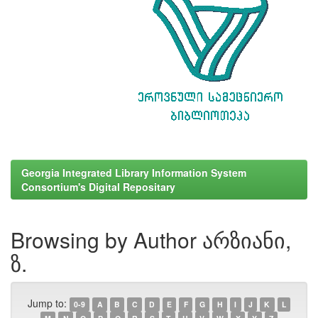
Georgia Integrated Library Information System
Consortium's Digital Repositary
Browsing by Author არზიანი,
ზ.
Jump to:
0-9
A
B
C
D
E
F
G
H
I
J
K
L