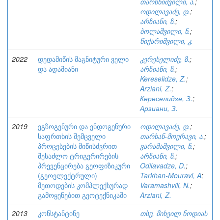
თარხნიშვილი, ა.
;
ოდილავაძე, დ.
;
არზიანი, ზ.
;
ბოლაშვილი, ნ.
;
წიქარიშვილი, კ.
2022
დედამიწის მაგნიტური ველი
კერესელიძე, ზ.
;
და ადამიანი
არზიანი, ზ.
;
Kereselidze, Z.
;
Arziani, Z.
;
Кереселидзе, З.
;
Арзиани, З.
2019
ეგზოგენური და ენდოგენური
ოდილავაძე, დ.
;
საფრთხის შემცველი
თარხან-მოურავი, ა.
;
პროცესების მიწისძვრით
ვარამაშვილი, ნ.
;
შესაძლო ტრიგერირების
არზიანი, ზ.
;
პრევენცირება გეოფიზიკური
Odilavadze, D.
;
(გეოელექტრული)
Tarkhan-Mouravi, A
;
მეთოდების კომპლექსურად
Varamashvili, N.
;
გამოყენებით გეოტექნიკაში
Arziani, Z.
2013
კონსტანტინე
თსუ, მიხეილ ნოდიას