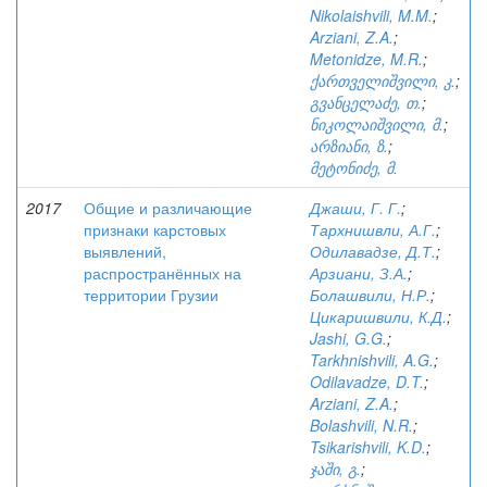
Nikolaishvili, M.M.
;
Arziani, Z.A.
;
Metonidze, M.R.
;
ქართველიშვილი, კ.
;
გვანცელაძე, თ.
;
ნიკოლაიშვილი, მ.
;
არზიანი, ზ.
;
მეტონიძე, მ.
2017
Общие и различающие
Джаши, Г. Г.
;
признаки карстовых
Тархнишвли, А.Г.
;
выявлений,
Одилавадзе, Д.Т.
;
распространённых на
Арзиани, З.А.
;
территории Грузии
Болашвили, Н.Р.
;
Цикаришвили, К.Д.
;
Jashi, G.G.
;
Tarkhnishvili, A.G.
;
Odilavadze, D.T.
;
Arziani, Z.A.
;
Bolashvili, N.R.
;
Tsikarishvili, K.D.
;
ჯაში, გ.
;