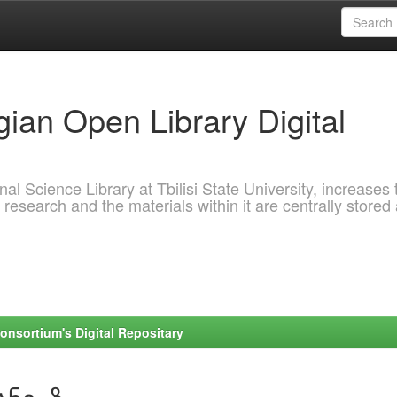
ian Open Library Digital
al Science Library at Tbilisi State University, increases 
 research and the materials within it are centrally stored
onsortium's Digital Repositary