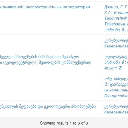
х выявлений, распространённых на территории
Джаши, Г. Г
З.А.
;
Болашв
Tarkhnishvili
Tsikarishvili,
არზიანი, ზ.
;
კერესელიძე,
Кереселидзе
მცველი პროცესების მიწისძვრით შესაძლო
ოდილავაძე,
რი (გეოელექტრული) მეთოდების კომპლექსურად
არზიანი, ზ.
;
Arziani, Z.
თსუ, მიხეილ
მ.
;
დარახველ
Николаишви
Гванцеладзе
ენციალის შეფასება და ეკოლოგიური პრობლემები
კერესელიძე,
Кереселидзе
Showing results 1 to 6 of 6