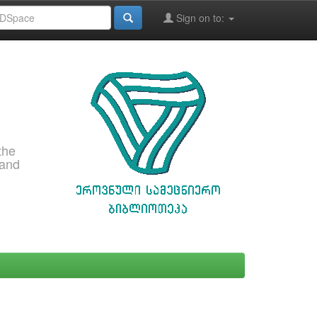
Sign on to:
the
 and