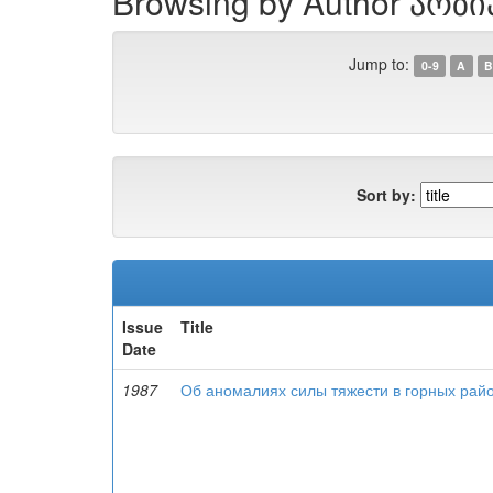
Browsing by Author არზია
Jump to:
0-9
A
B
Sort by:
Issue
Title
Date
1987
Об аномалиях силы тяжести в горных рай