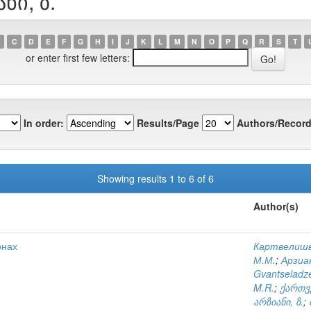
ნი, ზ.
C
D
E
F
G
H
I
J
K
L
M
N
O
P
Q
R
S
T
or enter first few letters:
In order:
Results/Page
Authors/Record
Showing results 1 to 6 of 6
Author(s)
онах
Картвелишв
М.М.
;
Арзиан
Gvantseladze
M.R.
;
ქართვ
არზიანი, ზ.
;