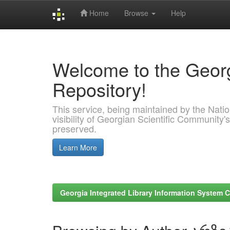
Home
Browse
Help
Skip
navigation
Welcome to the Georg
Repository!
This service, being maintained by the Nation
visibility of Georgian Scientific Community's
preserved.
Learn More
Georgia Integrated Library Information System C