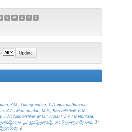
U
V
W
X
Y
Z
:
или, К.М.
;
Гванцеладзе, Т.А
;
Николайшвили,
и, З.А.
;
Метонидзе, М.Р.
;
Kartvelishvili, K.M.
;
, T.A.
;
Nikolaishvili, M.M.
;
Arziani, Z.A.
;
Metonidze,
ელიშვილი, კ.
;
გვანცელაძე, თ.
;
ნიკოლაიშვილი, მ.
;
მეტონიძე, მ.