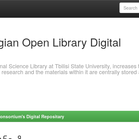
ian Open Library Digital
al Science Library at Tbilisi State University, increases 
 research and the materials within it are centrally stored
onsortium's Digital Repositary