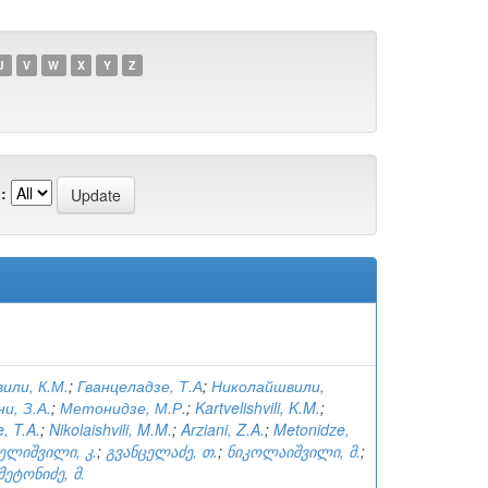
U
V
W
X
Y
Z
:
или, К.М.
;
Гванцеладзе, Т.А
;
Николайшвили,
и, З.А.
;
Метонидзе, М.Р.
;
Kartvelishvili, K.M.
;
, T.A.
;
Nikolaishvili, M.M.
;
Arziani, Z.A.
;
Metonidze,
ელიშვილი, კ.
;
გვანცელაძე, თ.
;
ნიკოლაიშვილი, მ.
;
მეტონიძე, მ.