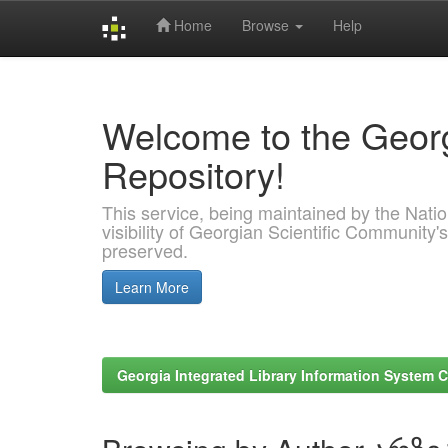
Home
Browse
Help
Skip
navigation
Welcome to the Georg
Repository!
This service, being maintained by the Nation
visibility of Georgian Scientific Community's
preserved.
Learn More
Georgia Integrated Library Information System C