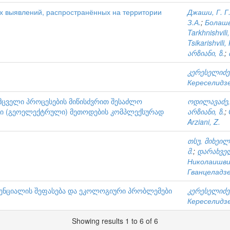
х выявлений, распространённых на территории
Джаши, Г. Г
З.А.
;
Болашв
Tarkhnishvili
Tsikarishvili,
არზიანი, ზ.
;
კერესელიძე,
Кереселидзе
მცველი პროცესების მიწისძვრით შესაძლო
ოდილავაძე,
რი (გეოელექტრული) მეთოდების კომპლექსურად
არზიანი, ზ.
;
Arziani, Z.
თსუ, მიხეილ
მ.
;
დარახველ
Николаишви
Гванцеладзе
ენციალის შეფასება და ეკოლოგიური პრობლემები
კერესელიძე,
Кереселидзе
Showing results 1 to 6 of 6