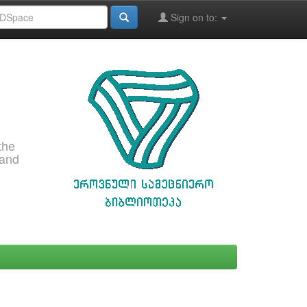
Sign on to:
the
 and