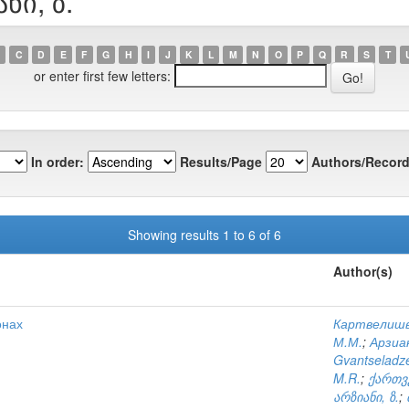
ნი, ზ.
C
D
E
F
G
H
I
J
K
L
M
N
O
P
Q
R
S
T
or enter first few letters:
In order:
Results/Page
Authors/Record
Showing results 1 to 6 of 6
Author(s)
онах
Картвелишв
М.М.
;
Арзиан
Gvantseladze
M.R.
;
ქართვ
არზიანი, ზ.
;