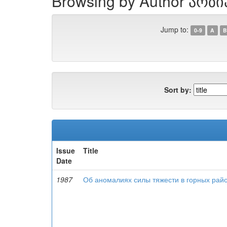
Browsing by Author არზია
Jump to:
0-9
A
B
Sort by:
Issue
Title
Date
1987
Об аномалиях силы тяжести в горных рай