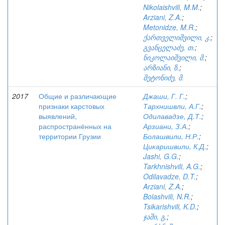
Nikolaishvili, M.M.
;
Arziani, Z.A.
;
Metonidze, M.R.
;
ქართველიშვილი, კ.
;
გვანცელაძე, თ.
;
ნიკოლაიშვილი, მ.
;
არზიანი, ზ.
;
მეტონიძე, მ.
2017
Общие и различающие
Джаши, Г. Г.
;
признаки карстовых
Тархнишвли, А.Г.
;
выявлений,
Одилавадзе, Д.Т.
;
распространённых на
Арзиани, З.А.
;
территории Грузии
Болашвили, Н.Р.
;
Цикаришвили, К.Д.
;
Jashi, G.G.
;
Tarkhnishvili, A.G.
;
Odilavadze, D.T.
;
Arziani, Z.A.
;
Bolashvili, N.R.
;
Tsikarishvili, K.D.
;
ჯაში, გ.
;