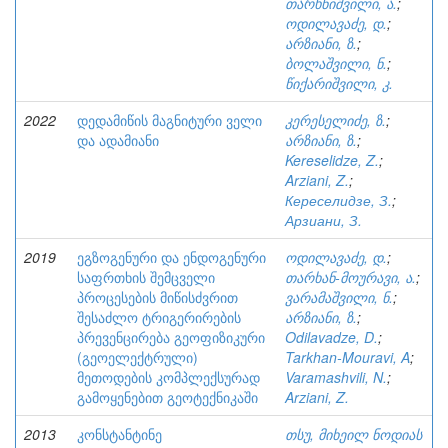
თარხნიშვილი, ა.
;
ოდილავაძე, დ.
;
არზიანი, ზ.
;
ბოლაშვილი, ნ.
;
წიქარიშვილი, კ.
2022
დედამიწის მაგნიტური ველი
კერესელიძე, ზ.
;
და ადამიანი
არზიანი, ზ.
;
Kereselidze, Z.
;
Arziani, Z.
;
Кереселидзе, З.
;
Арзиани, З.
2019
ეგზოგენური და ენდოგენური
ოდილავაძე, დ.
;
საფრთხის შემცველი
თარხან-მოურავი, ა.
;
პროცესების მიწისძვრით
ვარამაშვილი, ნ.
;
შესაძლო ტრიგერირების
არზიანი, ზ.
;
პრევენცირება გეოფიზიკური
Odilavadze, D.
;
(გეოელექტრული)
Tarkhan-Mouravi, A
;
მეთოდების კომპლექსურად
Varamashvili, N.
;
გამოყენებით გეოტექნიკაში
Arziani, Z.
2013
კონსტანტინე
თსუ, მიხეილ ნოდიას