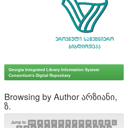
Georgia Integrated Library Information System
Consortium's Digital Repositary
Browsing by Author არზიანი,
ზ.
Jump to:
0-9
A
B
C
D
E
F
G
H
I
J
K
L