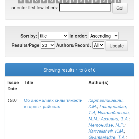
M
N
O
P
Q
R
S
T
U
V
W
X
Y
Z
or enter first few letters:
Sort by:
In order:
Results/Page
Authors/Record:
Showing results 1 to 6 of 6
Issue
Title
Author(s)
Date
1987
Об аномалиях силы тяжести
Картвелишвили,
в горных районах
К.М.
;
Гванцеладзе,
Т.А
;
Николайшвили,
М.М.
;
Арзиани, З.А.
;
Метонидзе, М.Р.
;
Kartvelishvili, K.M.
;
Gvantseladze, T.A.
;