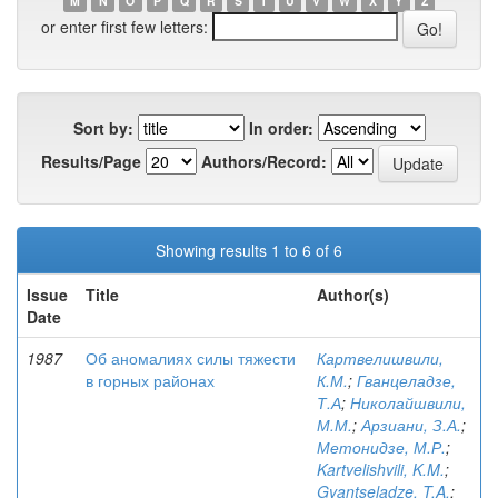
M
N
O
P
Q
R
S
T
U
V
W
X
Y
Z
or enter first few letters:
Sort by:
In order:
Results/Page
Authors/Record:
Showing results 1 to 6 of 6
Issue
Title
Author(s)
Date
1987
Об аномалиях силы тяжести
Картвелишвили,
в горных районах
К.М.
;
Гванцеладзе,
Т.А
;
Николайшвили,
М.М.
;
Арзиани, З.А.
;
Метонидзе, М.Р.
;
Kartvelishvili, K.M.
;
Gvantseladze, T.A.
;