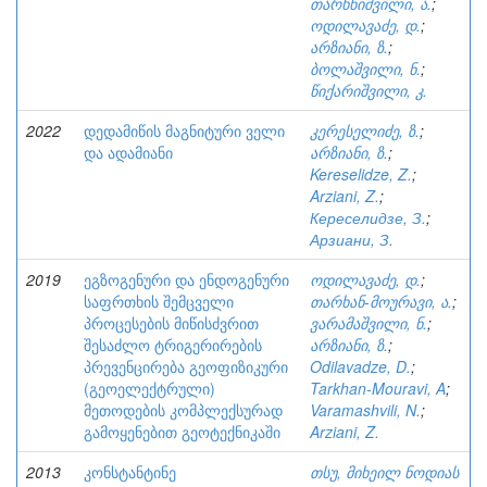
თარხნიშვილი, ა.
;
ოდილავაძე, დ.
;
არზიანი, ზ.
;
ბოლაშვილი, ნ.
;
წიქარიშვილი, კ.
2022
დედამიწის მაგნიტური ველი
კერესელიძე, ზ.
;
და ადამიანი
არზიანი, ზ.
;
Kereselidze, Z.
;
Arziani, Z.
;
Кереселидзе, З.
;
Арзиани, З.
2019
ეგზოგენური და ენდოგენური
ოდილავაძე, დ.
;
საფრთხის შემცველი
თარხან-მოურავი, ა.
;
პროცესების მიწისძვრით
ვარამაშვილი, ნ.
;
შესაძლო ტრიგერირების
არზიანი, ზ.
;
პრევენცირება გეოფიზიკური
Odilavadze, D.
;
(გეოელექტრული)
Tarkhan-Mouravi, A
;
მეთოდების კომპლექსურად
Varamashvili, N.
;
გამოყენებით გეოტექნიკაში
Arziani, Z.
2013
კონსტანტინე
თსუ, მიხეილ ნოდიას