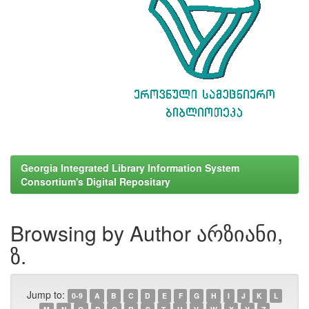
Georgia Integrated Library Information System
Consortium's Digital Repositary
Browsing by Author არზიანი,
ზ.
Jump to:
0-9
A
B
C
D
E
F
G
H
I
J
K
L