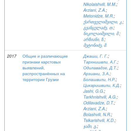
Nikolaishvili, M.M.
;
Arziani, Z.A.
;
Metonidze, M.R.
;
ქართველიშვილი, კ.
;
გვანცელაძე, თ.
;
ნიკოლაიშვილი, მ.
;
არზიანი, ზ.
;
მეტონიძე, მ.
2017
Общие и различающие
Джаши, Г. Г.
;
признаки карстовых
Тархнишвли, А.Г.
;
выявлений,
Одилавадзе, Д.Т.
;
распространённых на
Арзиани, З.А.
;
территории Грузии
Болашвили, Н.Р.
;
Цикаришвили, К.Д.
;
Jashi, G.G.
;
Tarkhnishvili, A.G.
;
Odilavadze, D.T.
;
Arziani, Z.A.
;
Bolashvili, N.R.
;
Tsikarishvili, K.D.
;
ჯაში, გ.
;