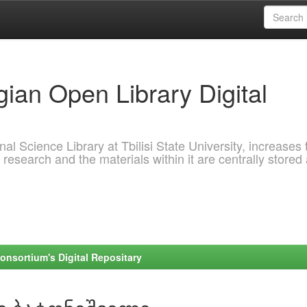
ian Open Library Digital
al Science Library at Tbilisi State University, increases 
 research and the materials within it are centrally stored
onsortium's Digital Repositary