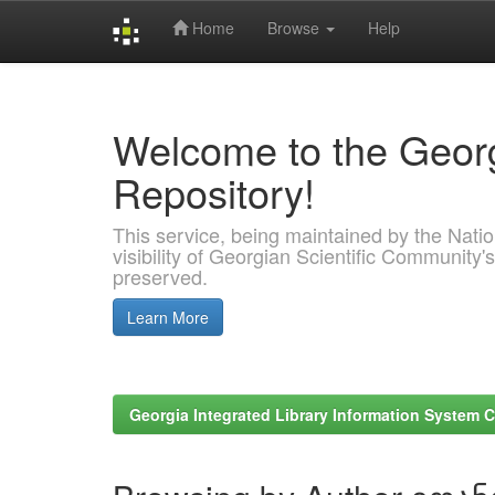
Home
Browse
Help
Skip
navigation
Welcome to the Georg
Repository!
This service, being maintained by the Nation
visibility of Georgian Scientific Community's
preserved.
Learn More
Georgia Integrated Library Information System C