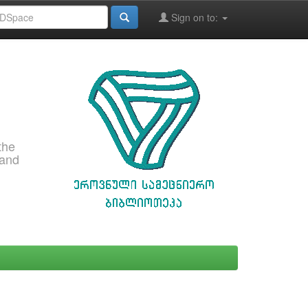
Sign on to:
the
 and