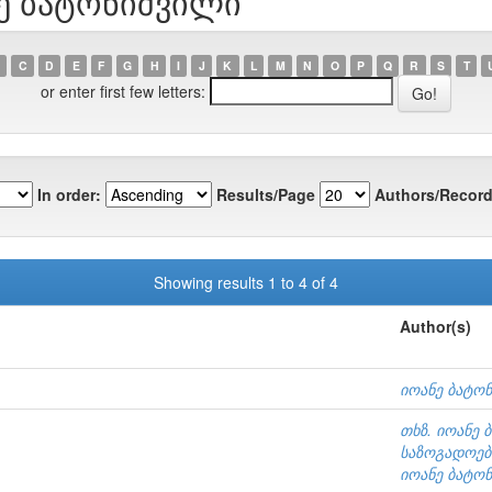
ნე ბატონიშვილი
C
D
E
F
G
H
I
J
K
L
M
N
O
P
Q
R
S
T
or enter first few letters:
In order:
Results/Page
Authors/Record
Showing results 1 to 4 of 4
Author(s)
იოანე ბატო
თხზ. იოანე 
საზოგადოე
იოანე ბატო