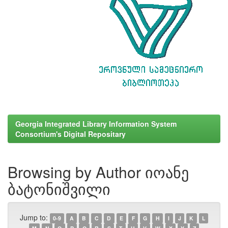
Georgia Integrated Library Information System
Consortium's Digital Repositary
Browsing by Author იოანე
ბატონიშვილი
Jump to:
0-9
A
B
C
D
E
F
G
H
I
J
K
L