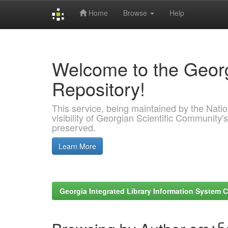
Home
Browse
Help
Skip
navigation
Welcome to the Georg
Repository!
This service, being maintained by the Nation
visibility of Georgian Scientific Community's
preserved.
Learn More
Georgia Integrated Library Information System C