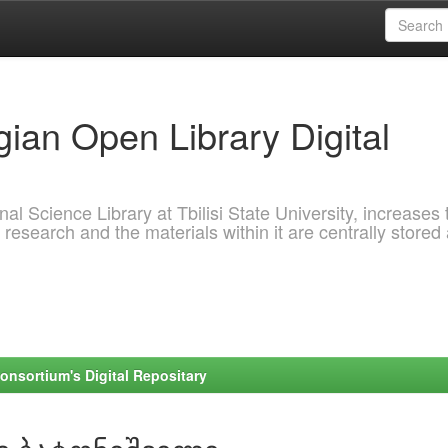
ian Open Library Digital
al Science Library at Tbilisi State University, increases 
 research and the materials within it are centrally stored
onsortium's Digital Repositary