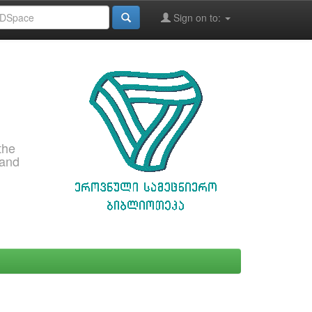
Sign on to:
the
 and