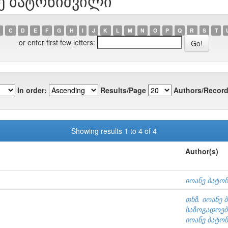
ნე ბატონიშვილი
C
D
E
F
G
H
I
J
K
L
M
N
O
P
Q
R
S
T
or enter first few letters:
In order:
Results/Page
Authors/Record
Showing results 1 to 4 of 4
Author(s)
იოანე ბატო
თხზ. იოანე 
საზოგადოე
იოანე ბატო