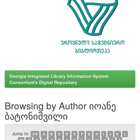
Georgia Integrated Library Information System
Consortium's Digital Repositary
Browsing by Author იოანე
ბატონიშვილი
Jump to:
0-9
A
B
C
D
E
F
G
H
I
J
K
L