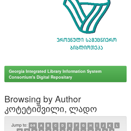
Georgia Integrated Library Information System
Consortium's Digital Repositary
Browsing by Author
კოტეტიშვილი, ლადო
Jump to:
0-9
A
B
C
D
E
F
G
H
I
J
K
L