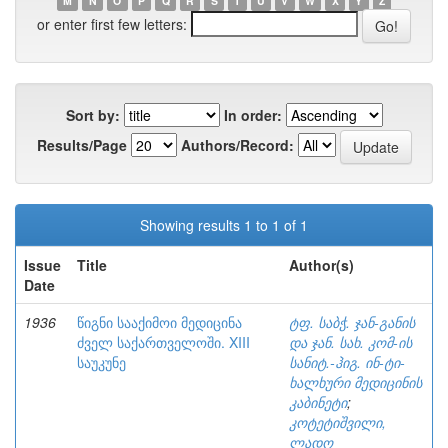
M
N
O
P
Q
R
S
T
U
V
W
X
Y
Z
or enter first few letters:
Sort by:
In order:
Results/Page
Authors/Record:
Showing results 1 to 1 of 1
Issue
Title
Author(s)
Date
1936
წიგნი სააქიმოი მედიცინა
ტფ. საბჭ. ჯან-განის
ძველ საქართველოში. XIII
და ჯან. სახ. კომ-ის
საუკუნე
სანიტ.-ჰიგ. ინ-ტი-
ხალხური მედიცინის
კაბინეტი
;
კოტეტიშვილი,
ლადო