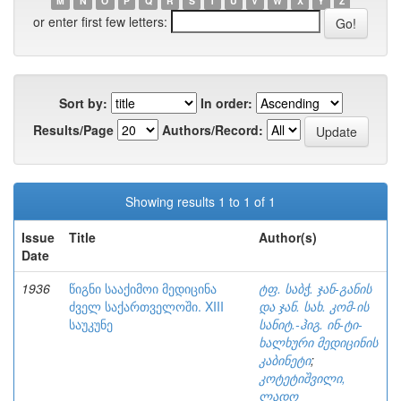
M
N
O
P
Q
R
S
T
U
V
W
X
Y
Z
or enter first few letters:
Sort by:
In order:
Results/Page
Authors/Record:
Showing results 1 to 1 of 1
Issue
Title
Author(s)
Date
1936
წიგნი სააქიმოი მედიცინა
ტფ. საბჭ. ჯან-განის
ძველ საქართველოში. XIII
და ჯან. სახ. კომ-ის
საუკუნე
სანიტ.-ჰიგ. ინ-ტი-
ხალხური მედიცინის
კაბინეტი
;
კოტეტიშვილი,
ლადო