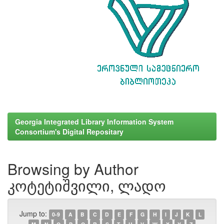
Georgia Integrated Library Information System
Consortium's Digital Repositary
Browsing by Author
კოტეტიშვილი, ლადო
Jump to:
0-9
A
B
C
D
E
F
G
H
I
J
K
L