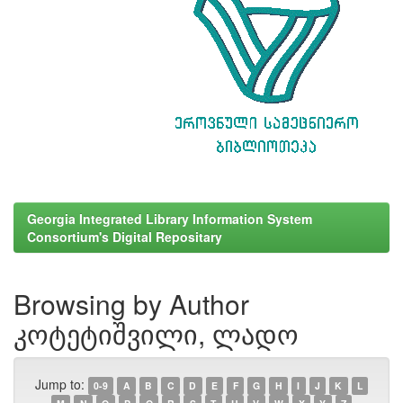
Georgia Integrated Library Information System
Consortium's Digital Repositary
Browsing by Author
კოტეტიშვილი, ლადო
Jump to:
0-9
A
B
C
D
E
F
G
H
I
J
K
L