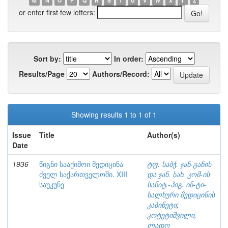
M
N
O
P
Q
R
S
T
U
V
W
X
Y
Z
or enter first few letters:
Sort by:
In order:
Results/Page
Authors/Record:
Showing results 1 to 1 of 1
Issue
Title
Author(s)
Date
1936
წიგნი სააქიმოი მედიცინა
ტფ. საბჭ. ჯან-განის
ძველ საქართველოში. XIII
და ჯან. სახ. კომ-ის
საუკუნე
სანიტ.-ჰიგ. ინ-ტი-
ხალხური მედიცინის
კაბინეტი
;
კოტეტიშვილი,
ლადო