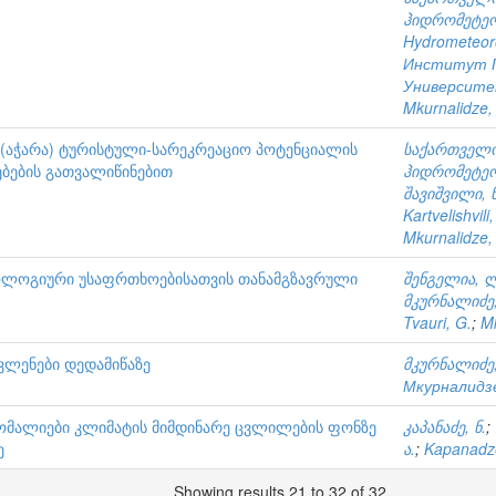
ჰიდრომეტე
Hydrometeoro
Институт Г
Университ
Mkurnalidze, 
 (აჭარა) ტურისტული-სარეკრეაციო პოტენციალის
საქართველო
ბების გათვალიწინებით
ჰიდრომეტე
შავიშვილი, ნ
Kartvelishvili,
Mkurnalidze, 
კოლოგიური უსაფრთხოებისათვის თანამგზავრული
შენგელია, 
მკურნალიძე,
Tvauri, G.
;
Mk
ვლენები დედამიწაზე
მკურნალიძე,
Мкурналидзе
ანომალიები კლიმატის მიმდინარე ცვლილების ფონზე
კაპანაძე, ნ.
;
ე
ა.
;
Kapanadz
Showing results 21 to 32 of 32