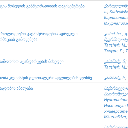
ვის მოსვლის განმეორადობის თავისებურება
ქართველიშვ
ი.
;
Kartvelishv
Картвелишви
Мкурналидзе
ოროლოგიური კატასტროფების ადრეული
კორძახია, გ.
რმაციის გამოყენება
მკურნალიძე,
Tatishvili, M.
Тваури, Г.
;
Т
თაშორისო სტანდარტების მიხედვი
კაპანაძე, ნ.
;
Tatishvili, M.
ვადობა კლიმატის გლობალური ცვლილების ფონზე
კაპანაძე, ნ.
;
ბადობის ანალიზი
საქართველო
ჰიდრომეტე
Hydrometeoro
Институт Г
Университ
Mkurnalidze, 
საქართველო