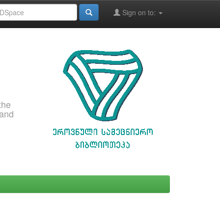
Sign on to:
the
 and