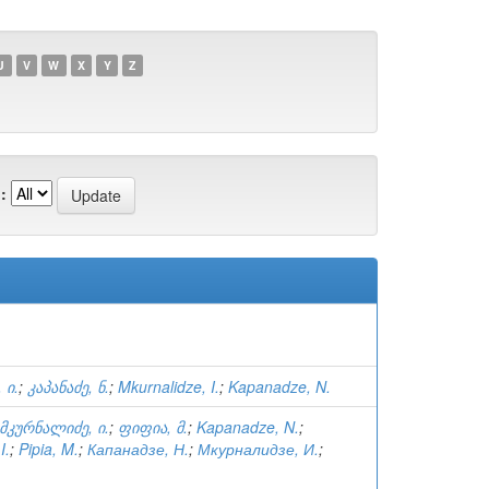
U
V
W
X
Y
Z
:
 ი.
;
კაპანაძე, ნ.
;
Mkurnalidze, I.
;
Kapanadze, N.
მკურნალიძე, ი.
;
ფიფია, მ.
;
Kapanadze, N.
;
I.
;
Pipia, M.
;
Капанадзе, Н.
;
Мкурналидзе, И.
;