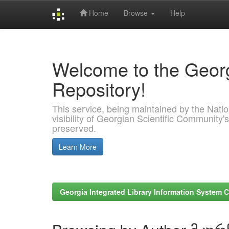
Home
Browse
Help
Skip
navigation
Welcome to the Georg
Repository!
This service, being maintained by the Nation
visibility of Georgian Scientific Community's
preserved.
Learn More
Georgia Integrated Library Information System C