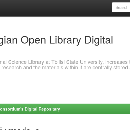
ian Open Library Digital
al Science Library at Tbilisi State University, increases 
 research and the materials within it are centrally stored
onsortium's Digital Repositary