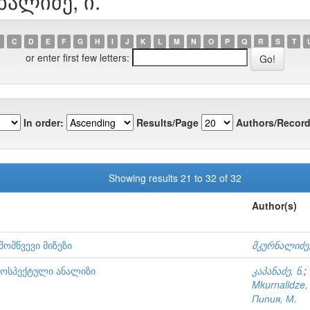
ნალიძე, ი.
C
D
E
F
G
H
I
J
K
L
M
N
O
P
Q
R
S
T
or enter first few letters:
In order:
Results/Page
Authors/Record
Showing results 21 to 32 of 32
Author(s)
ომწვევი მიზეზი
მკურნალიძე,
ოსპექტული ანალიზი
კაპანაძე, ნ.
;
Mkurnalidze, 
Пипия, М.