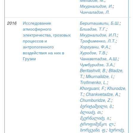
Меладзе, М.
;
Мкурналидзе, И.
;
Чинчаладзе, Л.
2016
Исследование
Бериташвили, Б.Ш.
;
атмосферного
Блиадзе, Т.Г.
;
электричества, грозовых
Мкурналидзе, И.П.
;
процессов и
Трофименко, Л.Т.
;
антропогенного
Хоргуани, Ф.А.
;
воздействия на них в
Хуродзе, Т.В.
;
Грузии
Чанкветадзе, А.Ш.
;
Чумбуридзе, З.А.
;
Beritashvili, B.
;
Bliadze,
T.
;
Mkurnalidze, I.
;
Trofimenko, L.
;
Khorguani, F.
;
Khurodze,
T.
;
Chankvetadze, A.
;
Chumburidze, Z.
;
ბერიტაშვილი, ბ.
;
ბლიაძე, თ.
;
მკურნალიძე, ი.
;
ტროფიმენკო, ლ.
;
ხორგუანი, ფ.
;
ხუროძე,