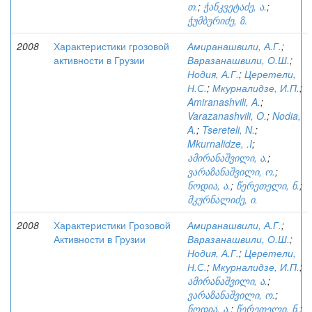
თ.
;
ჭანკვეტაძე, ა.
;
ჭუმბურიძე, ზ.
2008
Характеристики грозовой
Амиранашвили, А.Г.
;
активности в Грузии
Варазанашвили, О.Ш.
;
Нодия, А.Г.
;
Церетели,
Н.С.
;
Мкурналидзе, И.П.
;
Amiranashvili, A.
;
Varazanashvili, O.
;
Nodia,
A.
;
Tsereteli, N.
;
Mkurnalidze, .I
;
ამირანაშვილი, ა.
;
ვარაზანაშვილი, ო.
;
ნოდია, ა.
;
წერეთელი, ნ.
;
მკურნალიძე, ი.
2008
Характеристики Грозовой
Амиранашвили, А.Г.
;
Активности в Грузии
Варазанашвили, О.Ш.
;
Нодия, А.Г.
;
Церетели,
Н.С.
;
Мкурналидзе, И.П.
;
ამირანაშვილი, ა.
;
ვარაზანაშვილი, ო.
;
ნოდია, ა.
;
წერეთელი, ნ.
;