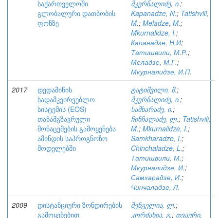
საქართველოში
მკურნალიძე, ი.
;
გლობალური დათბობის
Kapanadze, N.
;
Tatishvili,
ფონზე
M.
;
Meladze, M.
;
Mkurnalidze, I.
;
Капанадзе, Н.И
;
Татишвили, М.Р.
;
Меладзе, М.Г.
;
Мкурналидзе, И.П.
2017
დედამიწის
ტატიშვილი, მ.
;
სადამკვირვებლო
მკურნალიძე, ი.
;
სისტემის (EOS)
სამხარაძე, ი.
;
თანამგზავრული
ჩინჩალაძე, ლ.
;
Tatishvili,
მონაცემების გამოყენება
M.
;
Mkurnalidze, I.
;
ამინდის საპროგნოზო
Samkharadze, I.
;
მოდელებში
Chinchaladze, L.
;
Татишвили, М.
;
Мкурналидзе, И.
;
Самхарадзе, И.
;
Чинчаладзе, Л.
2009
დისტანციური ზონდირების
შენგელია, ლ.
;
გამოყენებით
კორძახია, გ.
;
თვაური,