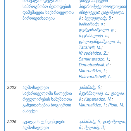
მრავალმოდელიანი
უნივერსიტეტის
საპროგნოზო მეთოდების
ჰიდრომეტეოროლოგიის
დამუშავება საქართველოს
ინსტიტუტი
;
ტატიშვილი,
პირობებისათვის
მ.
;
ხვედელიძე, ზ.
;
სამხარაძე, ი.
;
დემეტრაშვილი, დ.
;
მკურნალიძე, ი.
;
ფალავანდიშვილი, ა.
;
Tatishvili, M.
;
Khvedelidze, Z.
;
Samkharadze, I.
;
Demetrashvili, d.
;
Mkurnalidze, I.
;
Palavandishvili, A.
2022
აღმოსავლეთ
კაპანაძე, ნ.
;
საქართველოში ნალექთა
მკურნალიძე, ი.
;
ფიფია,
რეგულირების სამუშაოთა
მ.
;
Kapanadze, N.
;
განვითარების ზოგიერთი
Mkurnalidze, I.
;
Pipia, M.
ასპექტი
2025
გვალვის ტენდენციები
კაპანაძე, ნ.
;
ტატიშვილი,
აღმოსავლეთ
მ.
;
მელაძე, მ.
;