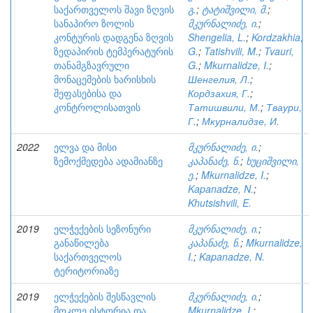
საქართველოს შავი ზღვის
გ.
;
ტატიშვილი, მ.
;
სანაპირო ზოლის
მკურნალიძე, ი.
;
კონტურის დადგენა ზღვის
Shengelia, L.
;
Kordzakhia,
ზედაპირის ტემპერატურის
G.
;
Tatishvili, M.
;
Tvauri,
თანამგზავრული
G.
;
Mkurnalidze, I.
;
მონაცემების ხარისხის
Шенгелия, Л.
;
შეფასებისა და
Кордзахия, Г.
;
კონტროლისათვის
Татишвили, М.
;
Тваури,
Г.
;
Мкурналидзе, И.
2022
ელვა და მისი
მკურნალიძე, ი.
;
ზემოქმედება ადამიანზე
კაპანაძე, ნ.
;
ხუციშვილი,
ე.
;
Mkurnalidze, I.
;
Kapanadze, N.
;
Khutsishvili, E.
2019
ელჭექების სეზონური
მკურნალიძე, ი.
;
განაწილება
კაპანაძე, ნ.
;
Mkurnalidze,
საქართველოს
I.
;
Kapanadze, N.
ტერიტორიაზე
2019
ელჭექების შესწავლის
მკურნალიძე, ი.
;
მოკლე ისტორია და
Mkurnalidze, I.
;