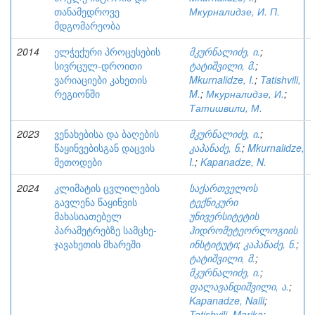
თანამედროვე
Мкурналидзе, И. П.
მდგომარეობა
2014
ელჭექური პროცესების
მკურნალიძე, ი.
;
სივრცულ-დროითი
ტატიშვილი, მ.
;
ვარიაციები კახეთის
Mkurnalidze, I.
;
Tatishvili,
რეგიონში
M.
;
Мкурналидзе, И.
;
Татишвили, М.
2023
ვენახებისა და ბაღების
მკურნალიძე, ი.
;
წაყინვებისგან დაცვის
კაპანაძე, ნ.
;
Mkurnalidze,
მეთოდები
I.
;
Kapanadze, N.
2024
კლიმატის ცვლილების
საქართველოს
გავლენა წაყინვის
ტექნიკური
მახასიათებელ
უნივერსიტეტის
პარამეტრებზე სამცხე-
ჰიდრომეტეორლოგიის
ჯავახეთის მხარეში
ინსტიტუტი
;
კაპანაძე, ნ.
;
ტატიშვილი, მ.
;
მკურნალიძე, ი.
;
ფალავანდიშვილი, ა.
;
Kapanadze, Naili
;
Tatishvili, Marika
;