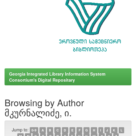
Georgia Integrated Library Information System
Consortium's Digital Repositary
Browsing by Author
მკურნალიძე, ი.
Jump to:
0-9
A
B
C
D
E
F
G
H
I
J
K
L