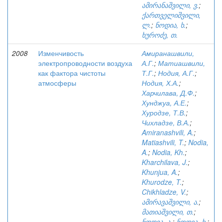
ამირანაშვილი, ვ.
;
ქართველიშვილი,
ლ.
;
ნოდია, ხ.
;
ხუროძე, თ.
2008
Изменчивость
Амиранашвили,
электропроводности воздуха
А.Г.
;
Матиашвили,
как фактора чистоты
Т.Г.
;
Нодия, А.Г.
;
атмосферы
Нодия, Х.А.
;
Харчилава, Д.Ф.
;
Хунджуа, А.Е.
;
Хуродзе, Т.В.
;
Чихладзе, В.А.
;
Amiranashvili, A.
;
Matiashvili, T.
;
Nodia,
A.
;
Nodia, Kh.
;
Kharchilava, J.
;
Khunjua, A.
;
Khurodze, T.
;
Chikhladze, V.
;
ამირავაშვილი, ა.
;
მათიაშვილი, თ.
;
ნოდია, ა.
;
ნოდია, ხ.
;