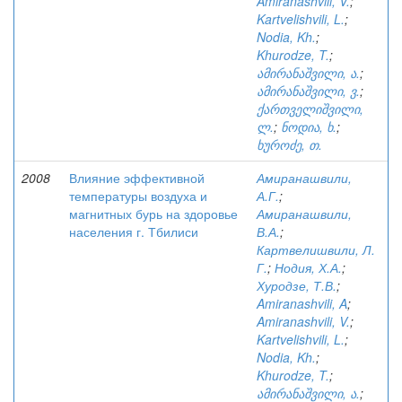
Amiranashvili, V.
;
Kartvelishvili, L.
;
Nodia, Kh.
;
Khurodze, T.
;
ამირანაშვილი, ა.
;
ამირანაშვილი, ვ.
;
ქართველიშვილი,
ლ.
;
ნოდია, ხ.
;
ხუროძე, თ.
2008
Влияние эффективной
Амиранашвили,
температуры воздуха и
А.Г.
;
магнитных бурь на здоровье
Амиранашвили,
населения г. Тбилиси
В.А.
;
Картвелишвили, Л.
Г.
;
Нодия, Х.А.
;
Хуродзе, Т.В.
;
Amiranashvili, A
;
Amiranashvili, V.
;
Kartvelishvili, L.
;
Nodia, Kh.
;
Khurodze, T.
;
ამირანაშვილი, ა.
;