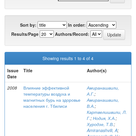
Sort by:
In order:
Results/Page
Authors/Record:
Showing results 1 to 4 of 4
Issue
Title
Author(s)
Date
2008
Влияние эффективной
Амиранашвили,
температуры воздуха и
А.Г.
;
магнитных бурь на здоровье
Амиранашвили,
населения г. Тбилиси
В.А.
;
Картвелишвили, Л.
Г.
;
Нодия, Х.А.
;
Хуродзе, Т.В.
;
Amiranashvili, A
;