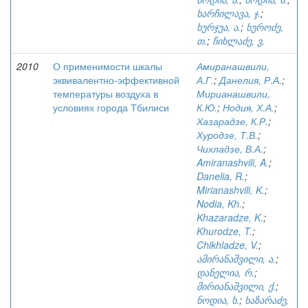
ხარჩილავა, ჯ.
;
ხურჯუა, ა.
;
ხუროძე,
თ.
;
ჩიხლაძე, ვ.
2010
О применимости шкалы
Амиранашвили,
эквивалентно-эффективной
А.Г.
;
Данелия, Р.А.
;
температуры воздуха в
Мирианашвили,
условиях города Тбилиси
К.Ю.
;
Нодия, Х.А.
;
Хазарадзе, К.Р.
;
Хуродзе, Т.В.
;
Чихладзе, В.А.
;
Amiranashvili, A.
;
Danelia, R.
;
Mirianashvili, K.
;
Nodia, Kh.
;
Khazaradze, K.
;
Khurodze, T.
;
Chikhladze, V.
;
ამირანაშვილი, ა.
;
დანელია, რ.
;
მირიანაშვილი, ქ.
;
ნოდია, ხ.
;
ხაზარაძე,