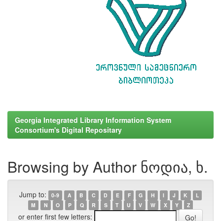
Georgia Integrated Library Information System
Consortium's Digital Repositary
Browsing by Author ნოდია, ხ.
Jump to:
0-9
A
B
C
D
E
F
G
H
I
J
K
L
M
N
O
P
Q
R
S
T
U
V
W
X
Y
Z
or enter first few letters: