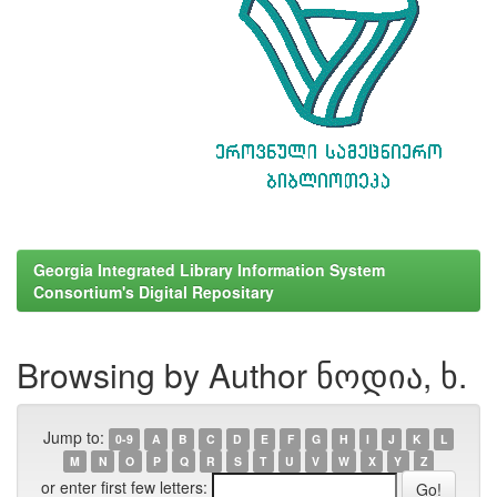
Georgia Integrated Library Information System
Consortium's Digital Repositary
Browsing by Author ნოდია, ხ.
Jump to:
0-9
A
B
C
D
E
F
G
H
I
J
K
L
M
N
O
P
Q
R
S
T
U
V
W
X
Y
Z
or enter first few letters: