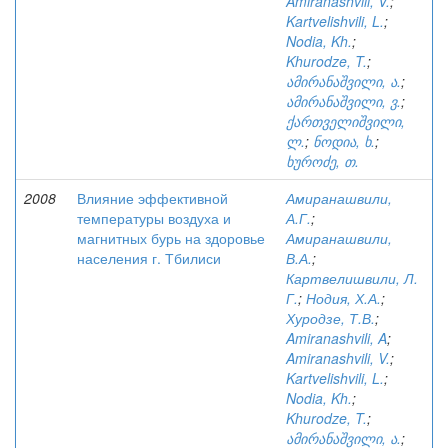
Amiranashvili, V.
;
Kartvelishvili, L.
;
Nodia, Kh.
;
Khurodze, T.
;
ამირანაშვილი, ა.
;
ამირანაშვილი, ვ.
;
ქართველიშვილი,
ლ.
;
ნოდია, ხ.
;
ხუროძე, თ.
2008
Влияние эффективной
Амиранашвили,
температуры воздуха и
А.Г.
;
магнитных бурь на здоровье
Амиранашвили,
населения г. Тбилиси
В.А.
;
Картвелишвили, Л.
Г.
;
Нодия, Х.А.
;
Хуродзе, Т.В.
;
Amiranashvili, A
;
Amiranashvili, V.
;
Kartvelishvili, L.
;
Nodia, Kh.
;
Khurodze, T.
;
ამირანაშვილი, ა.
;