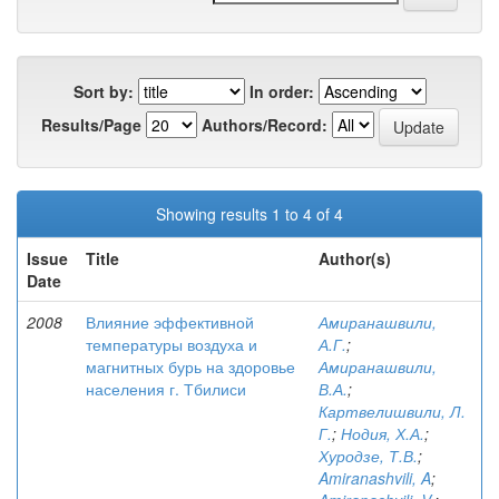
Sort by:
In order:
Results/Page
Authors/Record:
Showing results 1 to 4 of 4
Issue
Title
Author(s)
Date
2008
Влияние эффективной
Амиранашвили,
температуры воздуха и
А.Г.
;
магнитных бурь на здоровье
Амиранашвили,
населения г. Тбилиси
В.А.
;
Картвелишвили, Л.
Г.
;
Нодия, Х.А.
;
Хуродзе, Т.В.
;
Amiranashvili, A
;