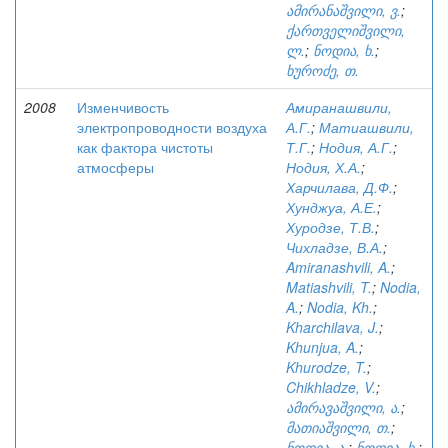
ამირანაშვილი, ვ.
;
ქართველიშვილი,
ლ.
;
ნოდია, ხ.
;
ხუროძე, თ.
2008
Изменчивость
Амиранашвили,
электропроводности воздуха
А.Г.
;
Матиашвили,
как фактора чистоты
Т.Г.
;
Нодия, А.Г.
;
атмосферы
Нодия, Х.А.
;
Харчилава, Д.Ф.
;
Хунджуа, А.Е.
;
Хуродзе, Т.В.
;
Чихладзе, В.А.
;
Amiranashvili, A.
;
Matiashvili, T.
;
Nodia,
A.
;
Nodia, Kh.
;
Kharchilava, J.
;
Khunjua, A.
;
Khurodze, T.
;
Chikhladze, V.
;
ამირავაშვილი, ა.
;
მათიაშვილი, თ.
;
ნოდია, ა.
;
ნოდია, ხ.
;