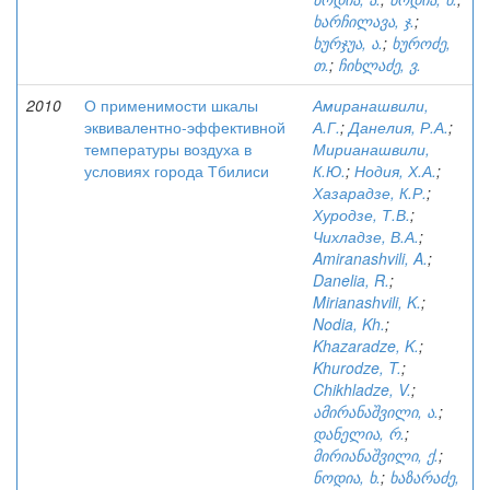
ხარჩილავა, ჯ.
;
ხურჯუა, ა.
;
ხუროძე,
თ.
;
ჩიხლაძე, ვ.
2010
О применимости шкалы
Амиранашвили,
эквивалентно-эффективной
А.Г.
;
Данелия, Р.А.
;
температуры воздуха в
Мирианашвили,
условиях города Тбилиси
К.Ю.
;
Нодия, Х.А.
;
Хазарадзе, К.Р.
;
Хуродзе, Т.В.
;
Чихладзе, В.А.
;
Amiranashvili, A.
;
Danelia, R.
;
Mirianashvili, K.
;
Nodia, Kh.
;
Khazaradze, K.
;
Khurodze, T.
;
Chikhladze, V.
;
ამირანაშვილი, ა.
;
დანელია, რ.
;
მირიანაშვილი, ქ.
;
ნოდია, ხ.
;
ხაზარაძე,