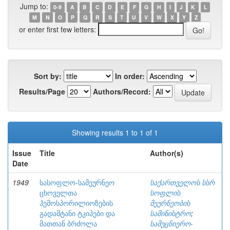
Jump to:
0-9
A
B
C
D
E
F
G
H
I
J
K
L
M
N
O
P
Q
R
S
T
U
V
W
X
Y
Z
or enter first few letters:
Sort by:
In order:
Results/Page
Authors/Record:
Showing results 1 to 1 of 1
Issue
Title
Author(s)
Date
1949
სასოფლო-სამეურნეო
საქართველოს სსრ
ცხოველთა
სოფლის
ჰემოსპორილიოზების
მეურნეობის
გადამტანი ტკიპები და
სამინისტრო
;
მათთან ბრძოლა
სამეცნიერო-