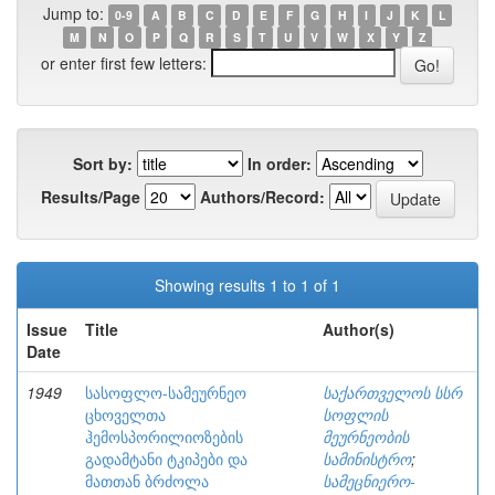
Jump to:
0-9
A
B
C
D
E
F
G
H
I
J
K
L
M
N
O
P
Q
R
S
T
U
V
W
X
Y
Z
or enter first few letters:
Sort by:
In order:
Results/Page
Authors/Record:
Showing results 1 to 1 of 1
Issue
Title
Author(s)
Date
1949
სასოფლო-სამეურნეო
საქართველოს სსრ
ცხოველთა
სოფლის
ჰემოსპორილიოზების
მეურნეობის
გადამტანი ტკიპები და
სამინისტრო
;
მათთან ბრძოლა
სამეცნიერო-