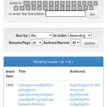
Jump to:
0-9
A
B
C
D
E
F
G
H
I
J
K
L
M
N
O
P
Q
R
S
T
U
V
W
X
Y
Z
or enter first few letters:
Sort by:
In order:
Results/Page
Authors/Record:
Showing results 1 to 1 of 1
Issue
Title
Author(s)
Date
1949
სასოფლო-სამეურნეო
საქართველოს სსრ
ცხოველთა
სოფლის
ჰემოსპორილიოზების
მეურნეობის
გადამტანი ტკიპები და
სამინისტრო
;
მათთან ბრძოლა
სამეცნიერო-