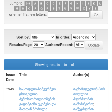
Jump to:
0-9
A
B
C
D
E
F
G
H
I
J
K
L
M
N
O
P
Q
R
S
T
U
V
W
X
Y
Z
or enter first few letters:
Sort by:
In order:
Results/Page
Authors/Record:
Showing results 1 to 1 of 1
Issue
Title
Author(s)
Date
1949
სასოფლო-სამეურნეო
საქართველოს სსრ
ცხოველთა
სოფლის
ჰემოსპორილიოზების
მეურნეობის
გადამტანი ტკიპები და
სამინისტრო
;
მათთან ბრძოლა
სამეცნიერო-