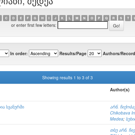
ლიანი, მედეა
C
D
E
F
G
H
I
J
K
L
M
N
O
P
Q
R
S
T
or enter first few letters:
In order:
Results/Page
Authors/Record
Showing results 1 to 3 of 3
Author(s)
ია სვანურში
არნ. ჩიქობა
Chikobava Ins
Medea
;
სუხი
თსუ არნ. ჩი