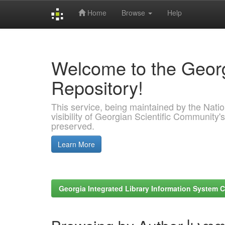
Home
Browse
Help
Skip
navigation
Welcome to the Georg
Repository!
This service, being maintained by the Nation
visibility of Georgian Scientific Community's
preserved.
Learn More
Georgia Integrated Library Information System C