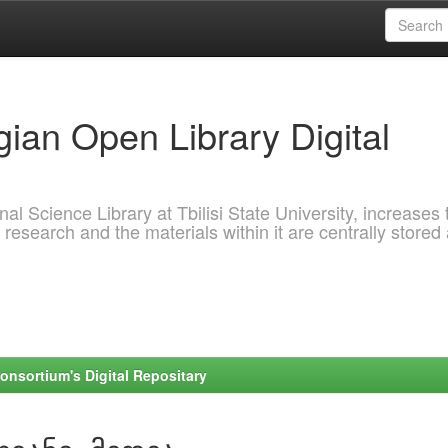
ian Open Library Digital
al Science Library at Tbilisi State University, increases 
 research and the materials within it are centrally stored
onsortium's Digital Repositary