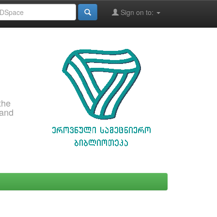
Sign on to:
the
 and